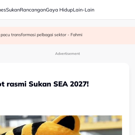
nes
Sukan
Rancangan
Gaya Hidup
Lain-Lain
juta semusim
pacu transformasi pelbagai sektor - Fahmi
Advertisement
ot rasmi Sukan SEA 2027!