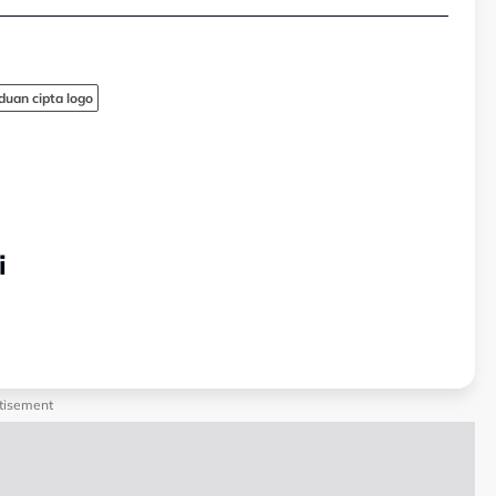
duan cipta logo
i
tisement