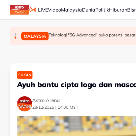
Skip to main content
LIVE
Video
Malaysia
Dunia
Politik
Hiburan
Bis
Mohamed Salah sertai Trabzonspor, terima €17 
Berita tempatan pilihan sepanjang hari ini
Teknologi "5G Advanced" buka potensi besar 
SUKAN
MALAYSIA
MALAYSIA
SUKAN
Ayuh bantu cipta logo dan masc
Astro Arena
28/12/2025 | 14:00 MYT