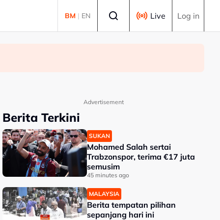
Select language
Live
Log in
BM
|
EN
Advertisement
Berita Terkini
SUKAN
Mohamed Salah sertai
Trabzonspor, terima €17 juta
semusim
45 minutes ago
MALAYSIA
Berita tempatan pilihan
sepanjang hari ini