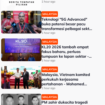
1 hour ago
MALAYSIA
Teknologi "5G Advanced"
buka potensi besar pacu
transformasi pelbagai sektor
- Fahmi
1 hour ago
MALAYSIA
KL20 2026 tambah empat
fokus baharu, perluas
tumpuan ke lapan sektor -
Akmal Nasrullah
1 hour ago
MALAYSIA
Malaysia, Vietnam komited
perkukuh kerjasama
pertahanan - Mohamed
Khaled
1 hour ago
MALAYSIA
PM zahir dukacita tragedi