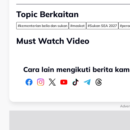
Topic Berkaitan
#kementerian belia dan sukan
#maskot
#Sukan SEA 2027
#pera
Must Watch Video
Cara lain mengikuti berita kam
Adver