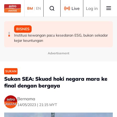
Skip to main content
Select language
Live
Log in
BM
|
EN
BISNES
DUNIA
BISNES
Go Auto labur RM1.5 juta perluas fasiliti, sasar
Ronaldo, Georgina akhiri penantian hampir sedekad,
Institusi kewangan pacu kesedaran ESG, bukan sekadar
tempahan RM50 juta
bakal disatukan sebagai suami isteri
kejar keuntungan
Advertisement
SUKAN
Sukan SEA: Skuad hoki negara mara ke
final dengan bergaya
Bernama
14/05/2023 | 21:15 MYT