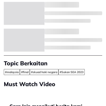
Topic Berkaitan
#malaysia
#final
#skuad hoki negara
#Sukan SEA 2023
Must Watch Video