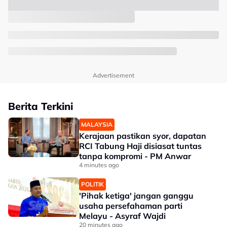
Advertisement
Berita Terkini
MALAYSIA
Kerajaan pastikan syor, dapatan
RCI Tabung Haji disiasat tuntas
tanpa kompromi - PM Anwar
4 minutes ago
POLITIK
'Pihak ketiga' jangan ganggu
usaha persefahaman parti
Melayu - Asyraf Wajdi
20 minutes ago