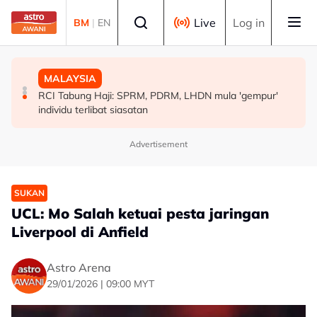
Skip to main content
Select language
Live
Log in
BM
|
EN
MALAYSIA
POLITIK
MALAYSIA
Kerajaan pastikan syor, dapatan RCI Tabung Haji
'Pihak ketiga' jangan ganggu usaha persefahaman parti
RCI Tabung Haji: SPRM, PDRM, LHDN mula 'gempur'
disiasat tuntas tanpa kompromi - PM Anwar
Melayu - Asyraf Wajdi
individu terlibat siasatan
Advertisement
SUKAN
UCL: Mo Salah ketuai pesta jaringan
Liverpool di Anfield
Astro Arena
29/01/2026 | 09:00 MYT