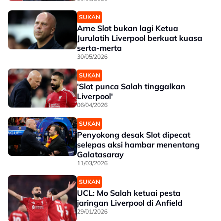
SUKAN
Arne Slot bukan lagi Ketua
Jurulatih Liverpool berkuat kuasa
serta-merta
30/05/2026
SUKAN
'Slot punca Salah tinggalkan
Liverpool'
06/04/2026
SUKAN
Penyokong desak Slot dipecat
selepas aksi hambar menentang
Galatasaray
11/03/2026
SUKAN
UCL: Mo Salah ketuai pesta
jaringan Liverpool di Anfield
29/01/2026