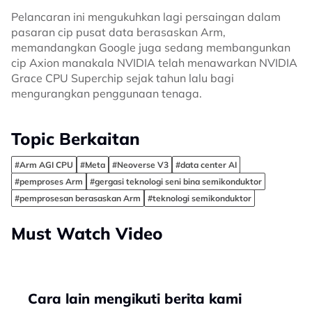
Pelancaran ini mengukuhkan lagi persaingan dalam
pasaran cip pusat data berasaskan Arm,
memandangkan Google juga sedang membangunkan
cip Axion manakala NVIDIA telah menawarkan NVIDIA
Grace CPU Superchip sejak tahun lalu bagi
mengurangkan penggunaan tenaga.
Topic Berkaitan
#Arm AGI CPU
#Meta
#Neoverse V3
#data center AI
#pemproses Arm
#gergasi teknologi seni bina semikonduktor
#pemprosesan berasaskan Arm
#teknologi semikonduktor
Must Watch Video
Cara lain mengikuti berita kami