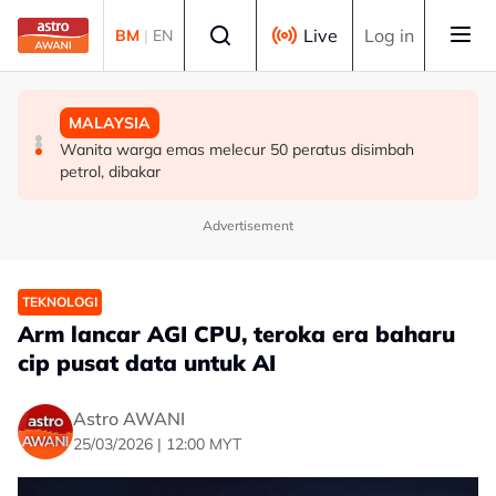
Skip to main content
Select language
Live
Log in
BM
|
EN
MALAYSIA
DUNIA
MALAYSIA
Berita tempatan pilihan sepanjang hari ini
Singapura sambut Hari Kebangsaan ke-61, NDP kembali
Wanita warga emas melecur 50 peratus disimbah
ke Stadium Negara
petrol, dibakar
Advertisement
TEKNOLOGI
Arm lancar AGI CPU, teroka era baharu
cip pusat data untuk AI
Astro AWANI
25/03/2026 | 12:00 MYT