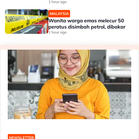
1 hour ago
MALAYSIA
Wanita warga emas melecur 50
peratus disimbah petrol, dibakar
1 hour ago
NEWSLETTER