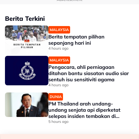
Berita Terkini
MALAYSIA
Berita tempatan pilihan
sepanjang hari ini
4 hours ago
MALAYSIA
Pengacara, ahli perniagaan
ditahan bantu siasatan audio siar
sentuh isu sensitiviti agama
4 hours ago
DUNIA
PM Thailand arah undang-
undang senjata api diperketat
selepas insiden tembakan di
sekolah
5 hours ago