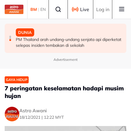
Skip to main content
Select language
Live
Log in
BM
|
EN
MALAYSIA
MALAYSIA
DUNIA
Berita tempatan pilihan sepanjang hari ini
Pengacara, ahli perniagaan ditahan bantu siasatan
PM Thailand arah undang-undang senjata api diperketat
audio siar sentuh isu sensitiviti agama
selepas insiden tembakan di sekolah
Advertisement
GAYA HIDUP
7 peringatan keselamatan hadapi musim
hujan
Astro Awani
18/12/2021 | 12:22 MYT