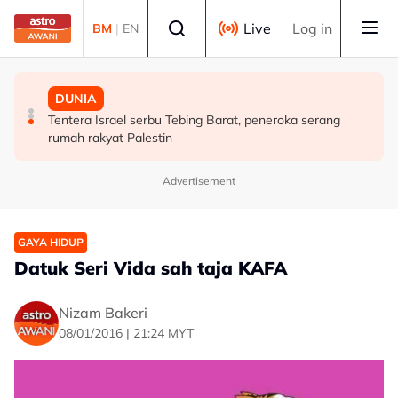
Skip to main content
Select language
Live
Log in
BM
|
EN
MALAYSIA
MALAYSIA
DUNIA
Tindakan AKPS sita kontena bawa muatan ke Israel
AKPS tahan kontena disyaki bawa dagangan untuk
Tentera Israel serbu Tebing Barat, peneroka serang
bukti ketegasan Malaysia - PM Anwar
dieksport ke Israel
rumah rakyat Palestin
Advertisement
GAYA HIDUP
Datuk Seri Vida sah taja KAFA
Nizam Bakeri
08/01/2016 | 21:24 MYT