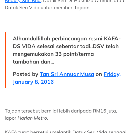
Beauty Sdn Bhd
, Datuk Seri Dr Hasmiza Othman atau
Datuk Seri Vida untuk memberi tajaan.
Alhamdullillah perbincangan resmi KAFA-
DS VIDA selesai sebentar tadi..DSV telah
mengemukakan 33 point/terma
tambahan dan...
Posted by
Tan Sri Annuar Musa
on
Friday,
January 8, 2016
Tajaan tersebut bernilai lebih daripada RM16 juta,
lapor
Harian Metro
.
KAFA turut bersetuju melantik Datuk Seri Vida sebagai