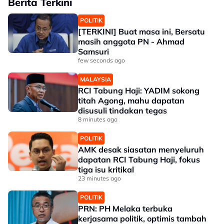
Berita Terkini
POLITIK
[TERKINI] Buat masa ini, Bersatu
masih anggota PN - Ahmad
Samsuri
few seconds ago
MALAYSIA
RCI Tabung Haji: YADIM sokong
titah Agong, mahu dapatan
disusuli tindakan tegas
8 minutes ago
POLITIK
AMK desak siasatan menyeluruh
dapatan RCI Tabung Haji, fokus
tiga isu kritikal
23 minutes ago
POLITIK
PRN: PH Melaka terbuka
kerjasama politik, optimis tambah