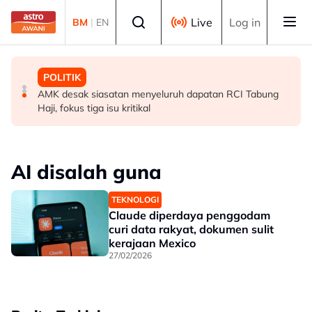
Skip to main content
Select language
Live
Log in
BM
|
EN
POLITIK
MALAYSIA
POLITIK
[TERKINI] Buat masa ini, Bersatu masih anggota PN -
RCI Tabung Haji: YADIM sokong titah Agong, mahu
AMK desak siasatan menyeluruh dapatan RCI Tabung
Ahmad Samsuri
dapatan disusuli tindakan tegas
Haji, fokus tiga isu kritikal
AI disalah guna
TEKNOLOGI
Claude diperdaya penggodam
curi data rakyat, dokumen sulit
kerajaan Mexico
27/02/2026