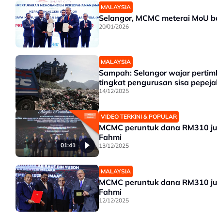
MALAYSIA
Selangor, MCMC meterai MoU b
20/01/2026
MALAYSIA
Sampah: Selangor wajar perti
tingkat pengurusan sisa pepeja
14/12/2025
VIDEO TERKINI & POPULAR
MCMC peruntuk dana RM310 juta
Fahmi
01:41
13/12/2025
MALAYSIA
MCMC peruntuk dana RM310 juta
Fahmi
12/12/2025