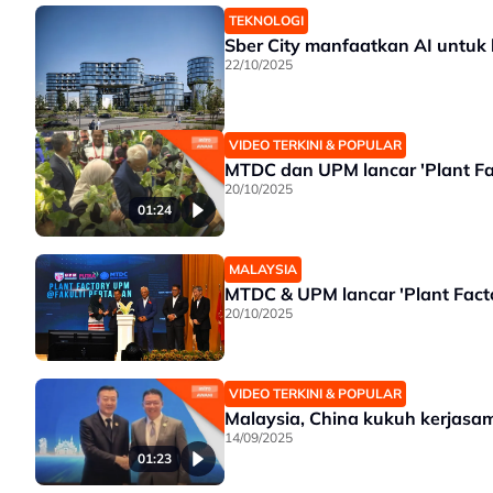
TEKNOLOGI
Sber City manfaatkan AI untuk 
22/10/2025
VIDEO TERKINI & POPULAR
MTDC dan UPM lancar 'Plant Fac
20/10/2025
01:24
MALAYSIA
MTDC & UPM lancar 'Plant Facto
20/10/2025
VIDEO TERKINI & POPULAR
Malaysia, China kukuh kerjasam
14/09/2025
01:23