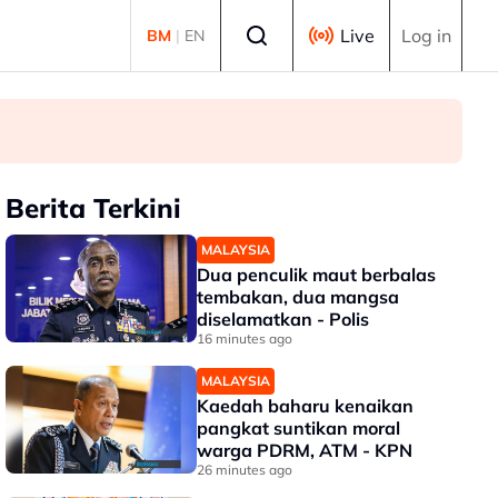
Select language
Live
Log in
BM
|
EN
Berita Terkini
MALAYSIA
Dua penculik maut berbalas
tembakan, dua mangsa
diselamatkan - Polis
16 minutes ago
MALAYSIA
Kaedah baharu kenaikan
pangkat suntikan moral
warga PDRM, ATM - KPN
26 minutes ago