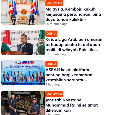
MALAYSIA
Malaysia, Kemboja kukuh
kerjasama pertahanan, bina
daya tahan kolektif -
Mohamed Khaled
36 minutes ago
DUNIA
Ketua Liga Arab beri amaran
terhadap usaha Israel ubah
realiti di wilayah Palestin
diduduki
51 minutes ago
DUNIA
ASEAN kekal platform
penting bagi keamanan,
kestabilan serantau -
Menteri Luar Kemboja
1 hour ago
MALAYSIA
Jenazah Konstabel
Muhammad Raimi selamat
dikebumikan
1 hour ago