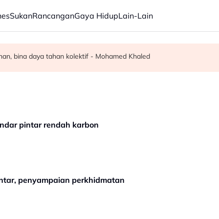
nes
Sukan
Rancangan
Gaya Hidup
Lain-Lain
angsa diselamatkan - Polis
moral warga PDRM, ATM - KPN
an, bina daya tahan kolektif - Mohamed Khaled
ndar pintar rendah karbon
intar, penyampaian perkhidmatan