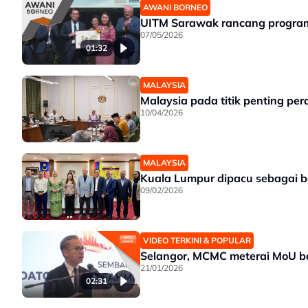
AWANI BORNEO
UITM Sarawak rancang program 
07/05/2026
01:32
MALAYSIA
Malaysia pada titik penting pe
10/04/2026
MALAYSIA
Kuala Lumpur dipacu sebagai b
09/02/2026
VIDEO TERKINI & POPULAR
Selangor, MCMC meterai MoU ba
21/01/2026
02:31