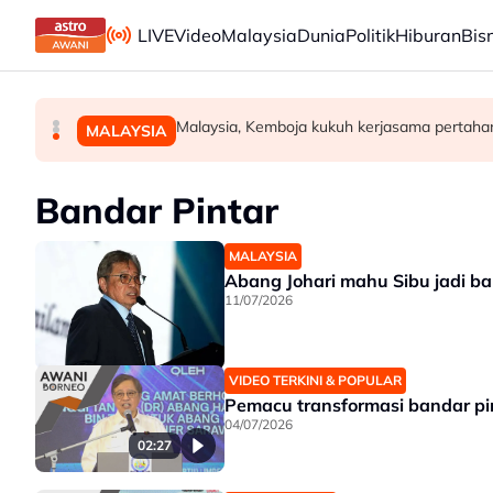
Skip to main content
LIVE
Video
Malaysia
Dunia
Politik
Hiburan
Bis
Dua penculik maut berbalas tembakan, dua m
Kaedah baharu kenaikan pangkat suntikan 
Malaysia, Kemboja kukuh kerjasama pertahan
MALAYSIA
MALAYSIA
MALAYSIA
Bandar Pintar
MALAYSIA
Abang Johari mahu Sibu jadi ba
11/07/2026
VIDEO TERKINI & POPULAR
Pemacu transformasi bandar p
04/07/2026
02:27