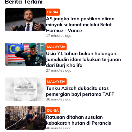
Berita Terkini
DUNIA
AS jangka Iran pastikan aliran
minyak selamat melalui Selat
Hormuz - Vance
17 minutes ago
MALAYSIA
Usia 71 tahun bukan halangan,
Jamaludin idam lakukan terjunan
dari Burj Khalifa
27 minutes ago
MALAYSIA
Tunku Azizah dukacita atas
pemergian bayi pertama TAFF
36 minutes ago
DUNIA
Ratusan ditahan susulan
kebakaran hutan di Perancis
46 minutes ago