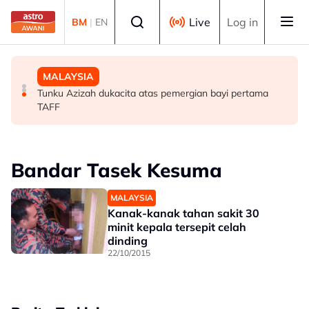
Skip to main content
Select language
Live
Log in
BM
|
EN
DUNIA
MALAYSIA
MALAYSIA
AS jangka Iran pastikan aliran minyak selamat melalui
Usia 71 tahun bukan halangan, Jamaludin idam lakukan
Tunku Azizah dukacita atas pemergian bayi pertama
Selat Hormuz - Vance
terjunan dari Burj Khalifa
TAFF
Bandar Tasek Kesuma
MALAYSIA
Kanak-kanak tahan sakit 30
minit kepala tersepit celah
dinding
22/10/2015