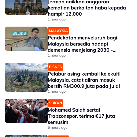
Jerman naikkan anggaran
kematian berkaitan haba kepada
hampir 12,000
1 hour ago
MALAYSIA
Pendekatan menyeluruh bagi
Malaysia bersedia hadapi
demensia menjelang 2030 -
Hanifah
1 hour ago
BISNES
Pelabur asing kembali ke ekuiti
Malaysia, catat aliran masuk
bersih RM300.9 juta pada Julai
1 hour ago
SUKAN
Mohamed Salah sertai
Trabzonspor, terima €17 juta
semusim
5 hours ago