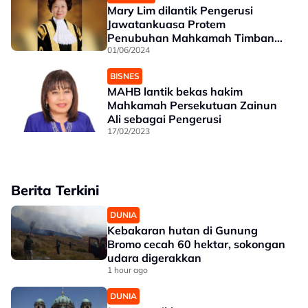
Mary Lim dilantik Pengerusi
Jawatankuasa Protem
Penubuhan Mahkamah Timbang
Tara AIAC
01/06/2024
BISNES
MAHB lantik bekas hakim
Mahkamah Persekutuan Zainun
Ali sebagai Pengerusi
17/02/2023
Berita Terkini
DUNIA
Kebakaran hutan di Gunung
Bromo cecah 60 hektar, sokongan
udara digerakkan
1 hour ago
DUNIA