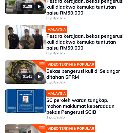
Pesara kerajaan, bekas pengerusi
kuil didakwa kemuka tuntutan
01:38
palsu RM50,000
06/04/2026
MALAYSIA
Pesara kerajaan, bekas pengerusi
kuil didakwa kemuka tuntutan
palsu RM50,000
06/04/2026
VIDEO TERKINI & POPULAR
Bekas pengerusi kuil di Selangor
ditahan SPRM
01:41
05/04/2026
MALAYSIA
SC peroleh waran tangkap,
mohon maklumat keberadaan
bekas Pengerusi SCIB
12/03/2026
VIDEO TERKINI & POPULAR