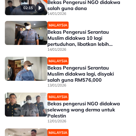
Bekas Pengerusi NGO didakwa
salah guna dana
02:15
14/01/2026
MALAYSIA
Bekas Pengerusi Serantau
Muslim didakwa 10 lagi
pertuduhan, libatkan lebih
RM631,000
14/01/2026
MALAYSIA
Bekas Pengerusi Serantau
Muslim didakwa lagi, disyaki
salah guna RM576,000
13/01/2026
MALAYSIA
Bekas pengerusi NGO didakwa
seleweng wang derma untuk
Palestin
12/01/2026
MALAYSIA