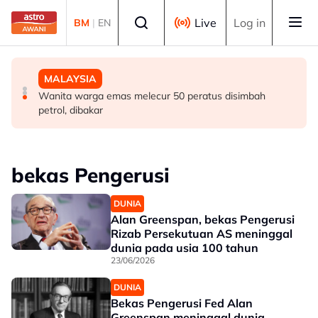
Skip to main content
Select language
Live
Log in
BM
|
EN
MALAYSIA
DUNIA
MALAYSIA
Berita tempatan pilihan sepanjang hari ini
Singapura sambut Hari Kebangsaan ke-61, NDP kembali
Wanita warga emas melecur 50 peratus disimbah
ke Stadium Negara
petrol, dibakar
bekas Pengerusi
DUNIA
Alan Greenspan, bekas Pengerusi
Rizab Persekutuan AS meninggal
dunia pada usia 100 tahun
23/06/2026
DUNIA
Bekas Pengerusi Fed Alan
Greenspan meninggal dunia