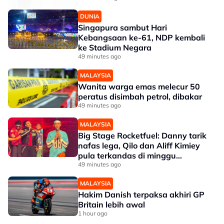
DUNIA
Singapura sambut Hari
Kebangsaan ke-61, NDP kembali
ke Stadium Negara
49 minutes ago
MALAYSIA
Wanita warga emas melecur 50
peratus disimbah petrol, dibakar
49 minutes ago
MALAYSIA
Big Stage Rocketfuel: Danny tarik
nafas lega, Qilo dan Aliff Kimiey
pula terkandas di minggu
separuh akhir
49 minutes ago
MALAYSIA
Hakim Danish terpaksa akhiri GP
Britain lebih awal
1 hour ago