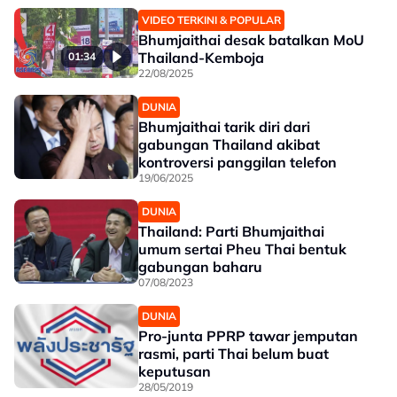
VIDEO TERKINI & POPULAR
Bhumjaithai desak batalkan MoU
Thailand-Kemboja
01:34
22/08/2025
DUNIA
Bhumjaithai tarik diri dari
gabungan Thailand akibat
kontroversi panggilan telefon
19/06/2025
DUNIA
Thailand: Parti Bhumjaithai
umum sertai Pheu Thai bentuk
gabungan baharu
07/08/2023
DUNIA
Pro-junta PPRP tawar jemputan
rasmi, parti Thai belum buat
keputusan
28/05/2019