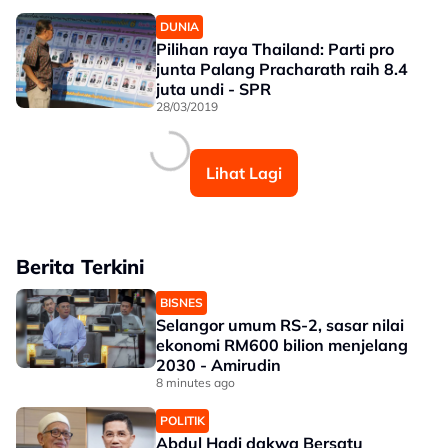
DUNIA
Pilihan raya Thailand: Parti pro
junta Palang Pracharath raih 8.4
juta undi - SPR
28/03/2019
Lihat Lagi
Berita Terkini
BISNES
Selangor umum RS-2, sasar nilai
ekonomi RM600 bilion menjelang
2030 - Amirudin
8 minutes ago
POLITIK
Abdul Hadi dakwa Bersatu