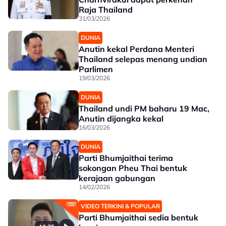
Raja Thailand
31/03/2026
DUNIA
Anutin kekal Perdana Menteri
Thailand selepas menang undian
Parlimen
19/03/2026
DUNIA
Thailand undi PM baharu 19 Mac,
Anutin dijangka kekal
16/03/2026
DUNIA
Parti Bhumjaithai terima
sokongan Pheu Thai bentuk
kerajaan gabungan
14/02/2026
VIDEO TERKINI & POPULAR
Parti Bhumjaithai sedia bentuk