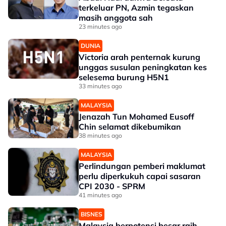
terkeluar PN, Azmin tegaskan
masih anggota sah
23 minutes ago
DUNIA
Victoria arah penternak kurung
unggas susulan peningkatan kes
selesema burung H5N1
33 minutes ago
MALAYSIA
Jenazah Tun Mohamed Eusoff
Chin selamat dikebumikan
38 minutes ago
MALAYSIA
Perlindungan pemberi maklumat
perlu diperkukuh capai sasaran
CPI 2030 - SPRM
41 minutes ago
BISNES
Malaysia berpotensi besar raih