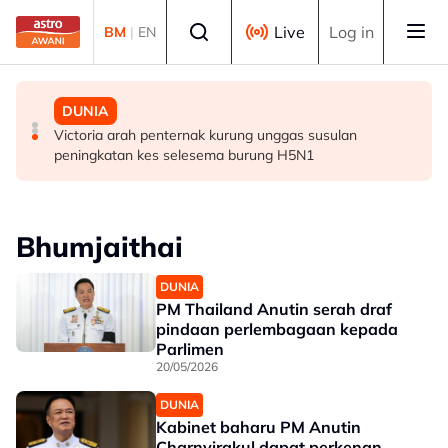
Skip to main content
Select language
Live
Log in
BM
|
EN
BISNES
POLITIK
DUNIA
Selangor umum RS-2, sasar nilai ekonomi RM600 bilion
Abdul Hadi dakwa Bersatu terkeluar PN, Azmin
Victoria arah penternak kurung unggas susulan
menjelang 2030 - Amirudin
tegaskan masih anggota sah
peningkatan kes selesema burung H5N1
Bhumjaithai
DUNIA
PM Thailand Anutin serah draf
pindaan perlembagaan kepada
Parlimen
20/05/2026
DUNIA
Kabinet baharu PM Anutin
Charnvirakul dapat perkenan