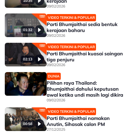
kerajaan
10:35
09/02/2026
VIDEO TERKINI & POPULAR
Parti Bhumjaithai sedia bentuk
kerajaan baharu
01:32
09/02/2026
VIDEO TERKINI & POPULAR
Parti Bhumjaithai kuasai saingan
tiga penjuru
02:13
09/02/2026
DUNIA
Pilihan raya Thailand:
Bhumjaithai dahului keputusan
awal ketika undi masih lagi dikira
09/02/2026
VIDEO TERKINI & POPULAR
Parti Bhumjaithai namakan
Anutin, Sihasak calon PM
00:58
27/12/2025