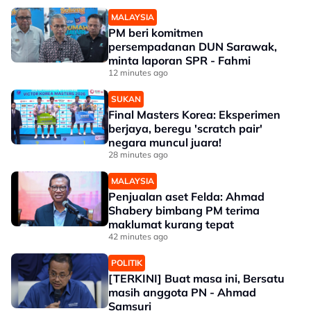
MALAYSIA
PM beri komitmen
persempadanan DUN Sarawak,
minta laporan SPR - Fahmi
12 minutes ago
SUKAN
Final Masters Korea: Eksperimen
berjaya, beregu 'scratch pair'
negara muncul juara!
28 minutes ago
MALAYSIA
Penjualan aset Felda: Ahmad
Shabery bimbang PM terima
maklumat kurang tepat
42 minutes ago
POLITIK
[TERKINI] Buat masa ini, Bersatu
masih anggota PN - Ahmad
Samsuri