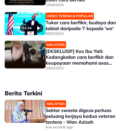
15/04/2025
VIDEO TERKINI & POPULAR
Tukar cara berfikir, budaya dan
tabiat daripada 'i' kepada 'we'
01:34
06/02/2024
MALAYSIA
[EKSKLUSIF] Kes Ibu Yati:
Kedangkalan cara berfikir dan
keupayaan memahami asas
pengetahuan - Dr Maza
10/02/2021
Berita Terkini
MALAYSIA
Sektor swasta digesa perluas
peluang kerjaya kedua veteran
tentera - Wan Azizah
few seconds ago