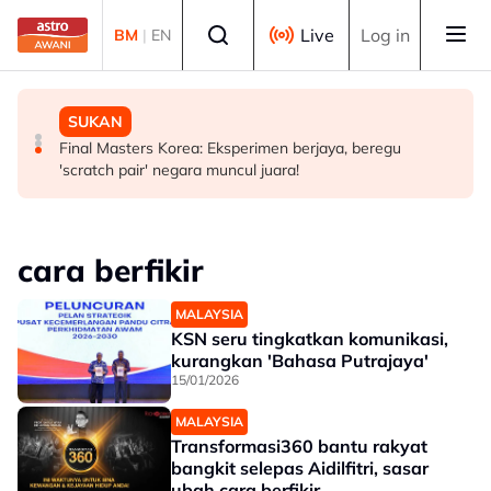
Skip to main content
Select language
Live
Log in
BM
|
EN
MALAYSIA
MALAYSIA
SUKAN
Sektor swasta digesa perluas peluang kerjaya kedua
PM beri komitmen persempadanan DUN Sarawak, minta
Final Masters Korea: Eksperimen berjaya, beregu
veteran tentera - Wan Azizah
laporan SPR - Fahmi
'scratch pair' negara muncul juara!
cara berfikir
MALAYSIA
KSN seru tingkatkan komunikasi,
kurangkan 'Bahasa Putrajaya'
15/01/2026
MALAYSIA
Transformasi360 bantu rakyat
bangkit selepas Aidilfitri, sasar
ubah cara berfikir