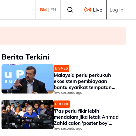
Select language
Live
Log in
BM
|
EN
Berita Terkini
BISNES
Malaysia perlu perkukuh
ekosistem pembiayaan
bantu syarikat tempatan
berkembang -- Amir
few seconds ago
Hamzah
POLITIK
'Pas perlu fikir lebih
mendalam jika letak Ahmad
Zahid calon 'poster boy'
PRU16' - Aktivis
few seconds ago