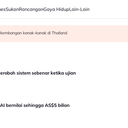
nes
Sukan
Rancangan
Gaya Hidup
Lain-Lain
rkembangan kanak-kanak di Thailand
 bantu syarikat tempatan berkembang -- Amir Hamzah
 Zahid calon 'poster boy' PRU16' - Aktivis
eroboh sistem sebenar ketika ujian
AI bernilai sehingga AS$5 bilion