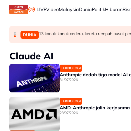
Skip to main content
LIVE
Video
Malaysia
Dunia
Politik
Hiburan
Bis
13 kanak-kanak cedera, kereta rempuh pusat pe
Malaysia perlu perkukuh ekosistem pembiayaan
'Pas perlu fikir lebih mendalam jika letak Ahmad
BISNES
POLITIK
DUNIA
Claude AI
TEKNOLOGI
Anthropic dedah tiga model AI c
31/07/2026
TEKNOLOGI
AMD, Anthropic jalin kerjasama 
23/07/2026