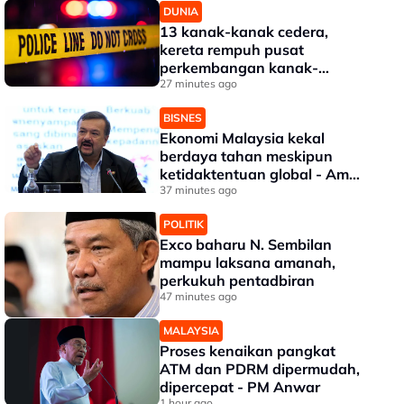
DUNIA
13 kanak-kanak cedera,
kereta rempuh pusat
perkembangan kanak-
kanak di Thailand
27 minutes ago
BISNES
Ekonomi Malaysia kekal
berdaya tahan meskipun
ketidaktentuan global - Amir
Hamzah
37 minutes ago
POLITIK
Exco baharu N. Sembilan
mampu laksana amanah,
perkukuh pentadbiran
47 minutes ago
MALAYSIA
Proses kenaikan pangkat
ATM dan PDRM dipermudah,
dipercepat - PM Anwar
1 hour ago