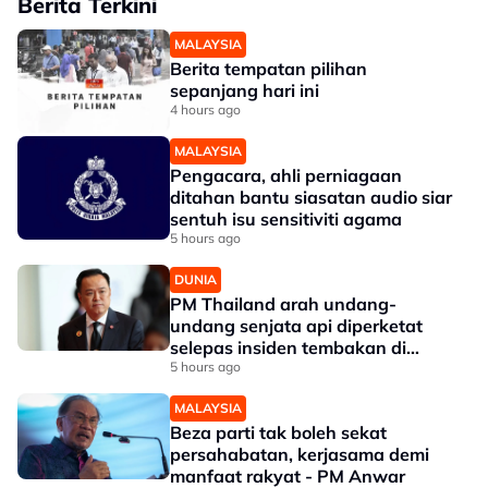
Berita Terkini
MALAYSIA
Berita tempatan pilihan
sepanjang hari ini
4 hours ago
MALAYSIA
Pengacara, ahli perniagaan
ditahan bantu siasatan audio siar
sentuh isu sensitiviti agama
5 hours ago
DUNIA
PM Thailand arah undang-
undang senjata api diperketat
selepas insiden tembakan di
sekolah
5 hours ago
MALAYSIA
Beza parti tak boleh sekat
persahabatan, kerjasama demi
manfaat rakyat - PM Anwar