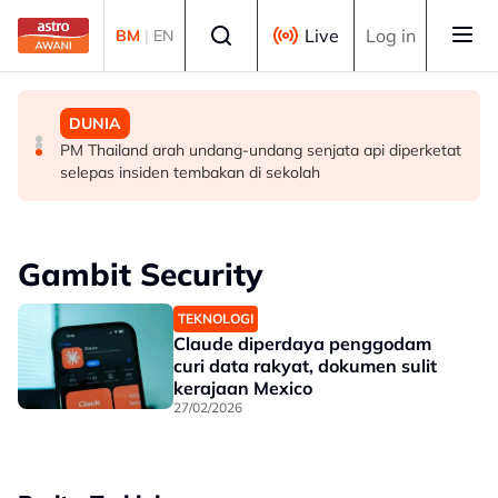
Skip to main content
Select language
Live
Log in
BM
|
EN
MALAYSIA
MALAYSIA
DUNIA
Berita tempatan pilihan sepanjang hari ini
Pengacara, ahli perniagaan ditahan bantu siasatan
PM Thailand arah undang-undang senjata api diperketat
audio siar sentuh isu sensitiviti agama
selepas insiden tembakan di sekolah
Gambit Security
TEKNOLOGI
Claude diperdaya penggodam
curi data rakyat, dokumen sulit
kerajaan Mexico
27/02/2026