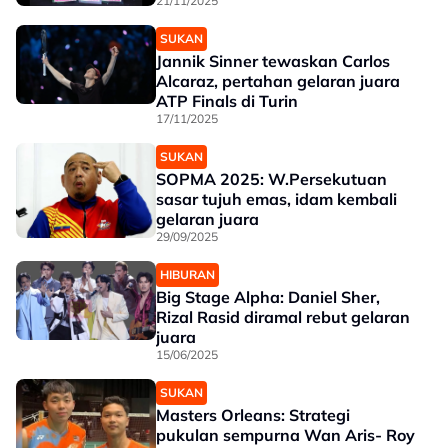
21/11/2025
SUKAN
Jannik Sinner tewaskan Carlos
Alcaraz, pertahan gelaran juara
ATP Finals di Turin
17/11/2025
SUKAN
SOPMA 2025: W.Persekutuan
sasar tujuh emas, idam kembali
gelaran juara
29/09/2025
HIBURAN
Big Stage Alpha: Daniel Sher,
Rizal Rasid diramal rebut gelaran
juara
15/06/2025
SUKAN
Masters Orleans: Strategi
pukulan sempurna Wan Aris- Roy