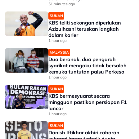
51 minutes ago
SUKAN
KBS teliti sokongan diperlukan
Azizulhasni teruskan langkah
dalam karier
1 hour ago
MALAYSIA
Dua beranak, dua pengarah
syarikat mengaku tidak bersalah
kemuka tuntutan palsu Perkeso
1 hour ago
SUKAN
KBS bermesyuarat secara
mingguan pastikan persiapan F1
lancar
1 hour ago
SUKAN
Danish Iftikhar akhiri cabaran
sebagai lapan terbaik dunia