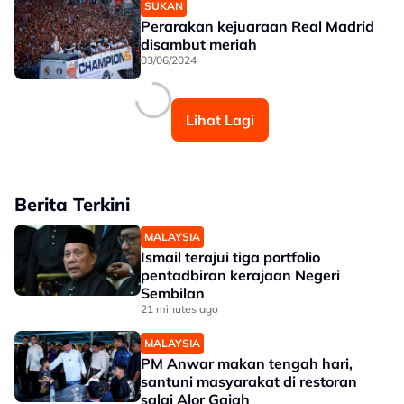
SUKAN
Perarakan kejuaraan Real Madrid
disambut meriah
03/06/2024
Lihat Lagi
Berita Terkini
MALAYSIA
Ismail terajui tiga portfolio
pentadbiran kerajaan Negeri
Sembilan
21 minutes ago
MALAYSIA
PM Anwar makan tengah hari,
santuni masyarakat di restoran
salai Alor Gajah