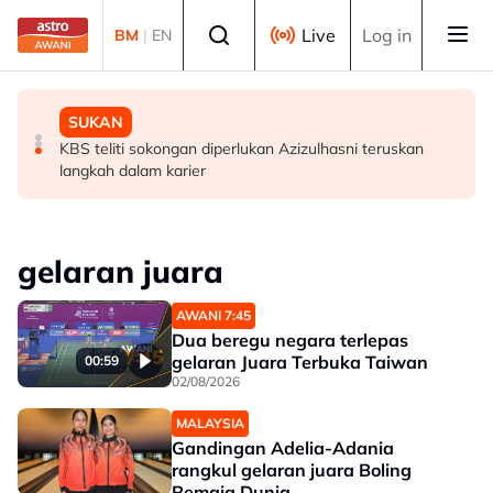
Skip to main content
Select language
Live
Log in
BM
|
EN
MALAYSIA
MALAYSIA
SUKAN
Ismail terajui tiga portfolio pentadbiran kerajaan Negeri
PM Anwar makan tengah hari, santuni masyarakat di
KBS teliti sokongan diperlukan Azizulhasni teruskan
Sembilan
restoran salai Alor Gajah
langkah dalam karier
gelaran juara
AWANI 7:45
Dua beregu negara terlepas
gelaran Juara Terbuka Taiwan
00:59
02/08/2026
MALAYSIA
Gandingan Adelia-Adania
rangkul gelaran juara Boling
Remaja Dunia