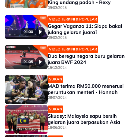
King undang padah - Rexy
09/03/2025
VIDEO TERKINI & POPULAR
Gegar Vaganza 11: Siapa bakal
julang gelaran juara?
01:00
09/02/2025
VIDEO TERKINI & POPULAR
Dua beregu negara buru gelaran
juara BWF 2024
01:05
15/12/2024
SUKAN
MAD terima RM50,000 menerusi
peruntukan menteri - Hannah
08/07/2024
SUKAN
Skuasy: Malaysia sapu bersih
gelaran juara berpasukan Asia
16/06/2024