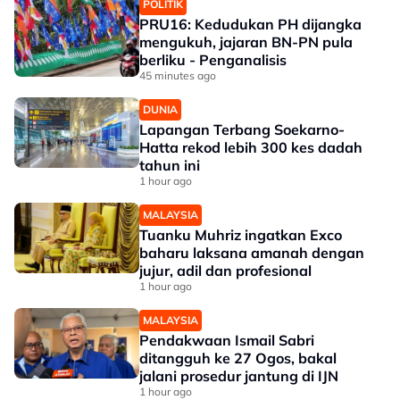
POLITIK
PRU16: Kedudukan PH dijangka
mengukuh, jajaran BN-PN pula
berliku - Penganalisis
45 minutes ago
DUNIA
Lapangan Terbang Soekarno-
Hatta rekod lebih 300 kes dadah
tahun ini
1 hour ago
MALAYSIA
Tuanku Muhriz ingatkan Exco
baharu laksana amanah dengan
jujur, adil dan profesional
1 hour ago
MALAYSIA
Pendakwaan Ismail Sabri
ditangguh ke 27 Ogos, bakal
jalani prosedur jantung di IJN
1 hour ago