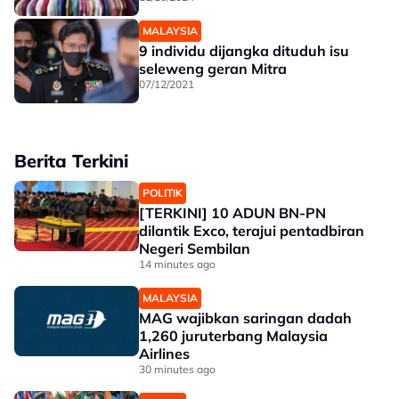
MALAYSIA
9 individu dijangka dituduh isu
seleweng geran Mitra
07/12/2021
Berita Terkini
POLITIK
[TERKINI] 10 ADUN BN-PN
dilantik Exco, terajui pentadbiran
Negeri Sembilan
14 minutes ago
MALAYSIA
MAG wajibkan saringan dadah
1,260 juruterbang Malaysia
Airlines
30 minutes ago