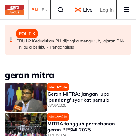
Skip to main content
Select language
Live
Log in
BM
|
EN
POLITIK
MALAYSIA
POLITIK
[TERKINI] 10 ADUN BN-PN dilantik Exco, terajui
MAG wajibkan saringan dadah 1,260 juruterbang
PRU16: Kedudukan PH dijangka mengukuh, jajaran BN-
pentadbiran Negeri Sembilan
Malaysia Airlines
PN pula berliku - Penganalisis
geran mitra
MALAYSIA
Geran MITRA: Jangan lupa
'pandang' syarikat pemula
08/06/2025
MALAYSIA
MITRA tangguh permohonan
geran PPSMI 2025
11/10/2024