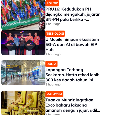
POLITIK
PRU16: Kedudukan PH
dijangka mengukuh, jajaran
BN-PN pula berliku -
Penganalisis
1 hour ago
TEKNOLOGI
U Mobile himpun ekosistem
5G-A dan AI di bawah EIP
Hub
1 hour ago
DUNIA
Lapangan Terbang
Soekarno-Hatta rekod lebih
300 kes dadah tahun ini
1 hour ago
MALAYSIA
Tuanku Muhriz ingatkan
Exco baharu laksana
amanah dengan jujur, adil
1 hour ago