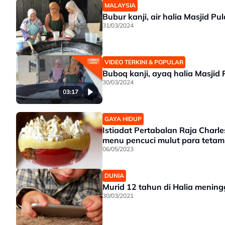
MALAYSIA
Bubur kanji, air halia Masjid 
31/03/2024
VIDEO TERKINI & POPULAR
Buboq kanji, ayaq halia Masjid
30/03/2024
03:17
GAYA HIDUP
Istiadat Pertabalan Raja Charles
menu pencuci mulut para teta
06/05/2023
DUNIA
Murid 12 tahun di Halia meningg
30/03/2021