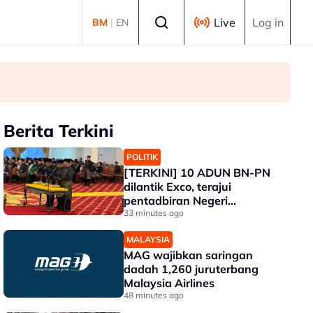
Select language
Live
Log in
BM
|
EN
Berita Terkini
POLITIK
[TERKINI] 10 ADUN BN-PN
dilantik Exco, terajui
pentadbiran Negeri
Sembilan
33 minutes ago
MALAYSIA
MAG wajibkan saringan
dadah 1,260 juruterbang
Malaysia Airlines
48 minutes ago