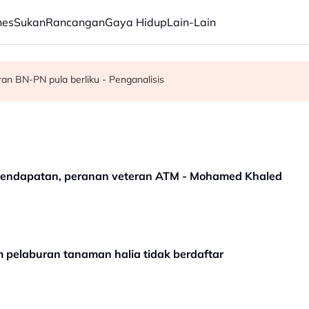
nes
Sukan
Rancangan
Gaya Hidup
Lain-Lain
 pentadbiran Negeri Sembilan
n BN-PN pula berliku - Penganalisis
ang Malaysia Airlines
pendapatan, peranan veteran ATM - Mohamed Khaled
m pelaburan tanaman halia tidak berdaftar