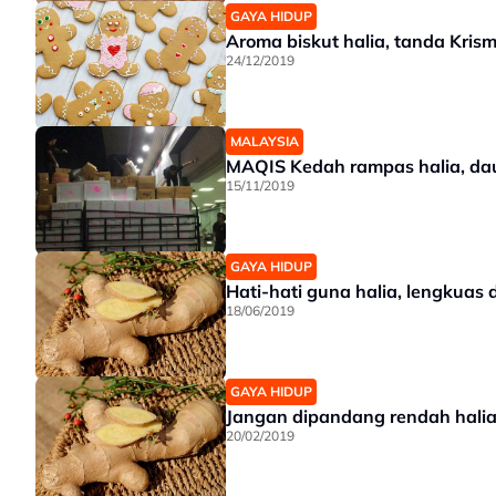
GAYA HIDUP
Aroma biskut halia, tanda Krism
24/12/2019
MALAYSIA
MAQIS Kedah rampas halia, daun
15/11/2019
GAYA HIDUP
Hati-hati guna halia, lengkuas 
18/06/2019
GAYA HIDUP
Jangan dipandang rendah halia,
20/02/2019