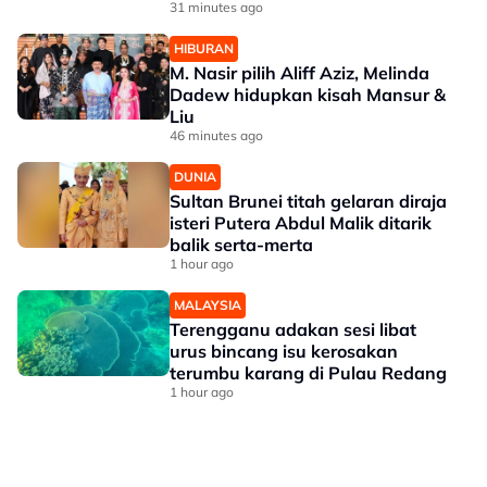
penghujung 2027
31 minutes ago
HIBURAN
M. Nasir pilih Aliff Aziz, Melinda
Dadew hidupkan kisah Mansur &
Liu
46 minutes ago
DUNIA
Sultan Brunei titah gelaran diraja
isteri Putera Abdul Malik ditarik
balik serta-merta
1 hour ago
MALAYSIA
Terengganu adakan sesi libat
urus bincang isu kerosakan
terumbu karang di Pulau Redang
1 hour ago