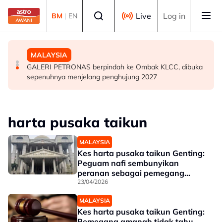
Skip to main content
Select language
Live
Log in
BM
|
EN
MALAYSIA
MALAYSIA
MALAYSIA
Polis Marin rampas 11.45 tan serbuk ketum di Tuaran
Malaysia mesti capai kedudukan kelompok 10 terbaik
GALERI PETRONAS berpindah ke Ombak KLCC, dibuka
Indeks Keamanan Global - Saifuddin Nasution
sepenuhnya menjelang penghujung 2027
harta pusaka taikun
MALAYSIA
Kes harta pusaka taikun Genting:
Peguam nafi sembunyikan
peranan sebagai pemegang
amanah Yayasan Dikim
23/04/2026
MALAYSIA
Kes harta pusaka taikun Genting:
Pemegang amanah tidak tahu