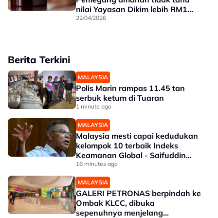
nilai Yayasan Dikim lebih RM1
bilion
22/04/2026
Berita Terkini
MALAYSIA
Polis Marin rampas 11.45 tan
serbuk ketum di Tuaran
1 minute ago
MALAYSIA
Malaysia mesti capai kedudukan
kelompok 10 terbaik Indeks
Keamanan Global - Saifuddin
Nasution
16 minutes ago
MALAYSIA
GALERI PETRONAS berpindah ke
Ombak KLCC, dibuka
sepenuhnya menjelang