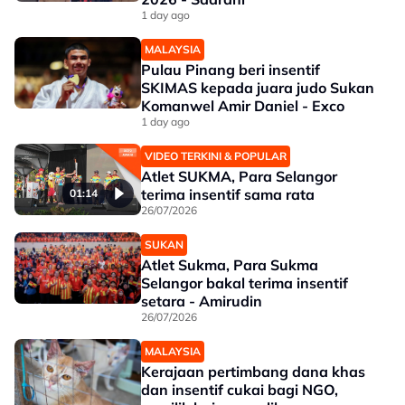
1 day ago
MALAYSIA
Pulau Pinang beri insentif
SKIMAS kepada juara judo Sukan
Komanwel Amir Daniel - Exco
1 day ago
VIDEO TERKINI & POPULAR
Atlet SUKMA, Para Selangor
terima insentif sama rata
01:14
26/07/2026
SUKAN
Atlet Sukma, Para Sukma
Selangor bakal terima insentif
setara - Amirudin
26/07/2026
MALAYSIA
Kerajaan pertimbang dana khas
dan insentif cukai bagi NGO,