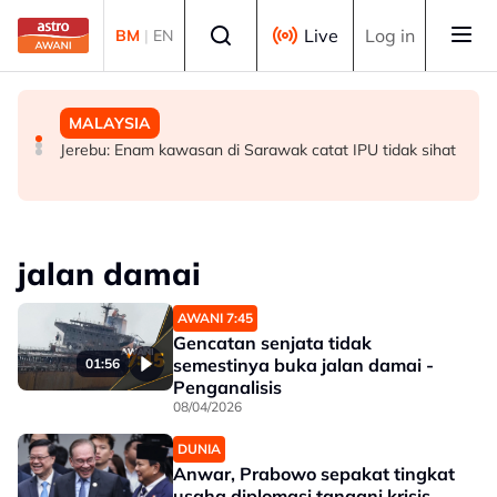
Skip to main content
Select language
Live
Log in
BM
|
EN
MALAYSIA
MALAYSIA
MALAYSIA
Kerajaan Negeri Selangor jumpa pekerja kilang
Ancaman penipuan digital kian serius, kerugian hampir
Jerebu: Enam kawasan di Sarawak catat IPU tidak sihat
Panasonic minggu depan
RM3 bilion
jalan damai
AWANI 7:45
Gencatan senjata tidak
semestinya buka jalan damai -
01:56
Penganalisis
08/04/2026
DUNIA
Anwar, Prabowo sepakat tingkat
usaha diplomasi tangani krisis