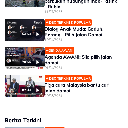
perkukuh hubungan Indo-Pasifik
- Rubio
11/07/2025
VIDEO TERKINI & POPULAR
Dialog Anak Muda: Gaduh,
Perang - Pilih Jalan Damai
54:54
19/04/2024
AGENDA AWANI
Agenda AWANI: Sila pilih jalan
damai
28:56
01/04/2024
VIDEO TERKINI & POPULAR
Tiga cara Malaysia bantu cari
jalan damai
02:34
20/03/2024
Berita Terkini