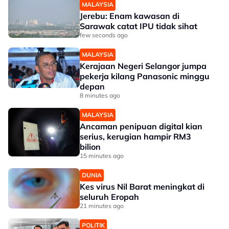
MALAYSIA
Jerebu: Enam kawasan di
Sarawak catat IPU tidak sihat
few seconds ago
MALAYSIA
Kerajaan Negeri Selangor jumpa
pekerja kilang Panasonic minggu
depan
8 minutes ago
MALAYSIA
Ancaman penipuan digital kian
serius, kerugian hampir RM3
bilion
15 minutes ago
DUNIA
Kes virus Nil Barat meningkat di
seluruh Eropah
21 minutes ago
POLITIK