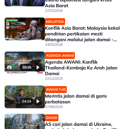
Asia Barat
27/03/2026
MALAYSIA
Konflik Asia Barat: Malaysia kekal
pendirian pertikaian mesti
ditangani melalui jalan damai -
PM Anwar
24/03/2026
AGENDA AWANI
Agenda AWANI: Konflik
Thailand-Kemboja Ke Arah Jalan
26:36
Damai
22/12/2025
AWANI 7:45
Merintis jalan damai di garis
perbatasan
04:24
07/08/2025
DUNIA
AS cari jalan damai di Ukraine,