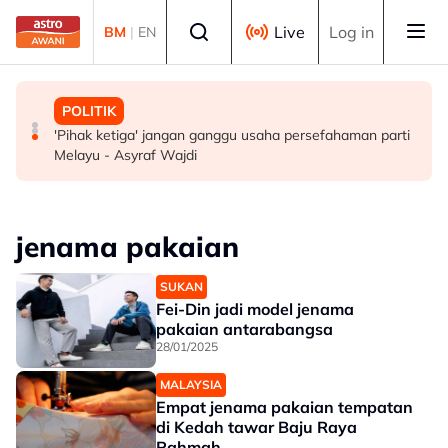
Skip to main content
Select language
Live
Log in
BM
|
EN
MALAYSIA
MALAYSIA
POLITIK
Penjawat awam Sarawak bakal terima BKK dua bulan
Kerajaan pastikan syor, dapatan RCI Tabung Haji
'Pihak ketiga' jangan ganggu usaha persefahaman parti
gaji - Abang Johari
disiasat tuntas tanpa kompromi - PM Anwar
Melayu - Asyraf Wajdi
jenama pakaian
SUKAN
Fei-Din jadi model jenama
pakaian antarabangsa
28/01/2025
MALAYSIA
Empat jenama pakaian tempatan
di Kedah tawar Baju Raya
Rahmah