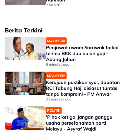
23/03/2023
Berita Terkini
MALAYSIA
Penjawat awam Sarawak bakal
terima BKK dua bulan gaji -
Abang Johari
6 minutes ago
MALAYSIA
Kerajaan pastikan syor, dapatan
RCI Tabung Haji disiasat tuntas
tanpa kompromi - PM Anwar
21 minutes ago
POLITIK
'Pihak ketiga' jangan ganggu
usaha persefahaman parti
Melayu - Asyraf Wajdi