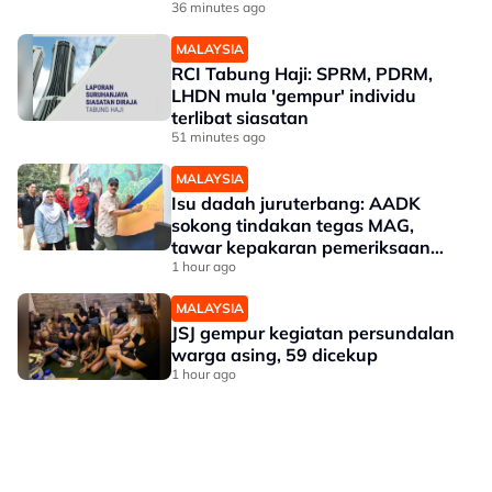
36 minutes ago
MALAYSIA
RCI Tabung Haji: SPRM, PDRM,
LHDN mula 'gempur' individu
terlibat siasatan
51 minutes ago
MALAYSIA
Isu dadah juruterbang: AADK
sokong tindakan tegas MAG,
tawar kepakaran pemeriksaan
ketat
1 hour ago
MALAYSIA
JSJ gempur kegiatan persundalan
warga asing, 59 dicekup
1 hour ago