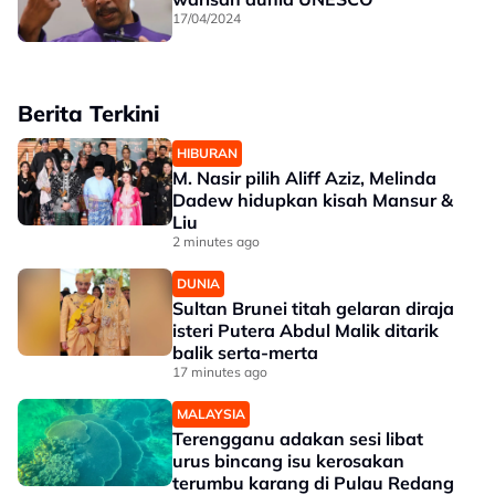
17/04/2024
Berita Terkini
HIBURAN
M. Nasir pilih Aliff Aziz, Melinda
Dadew hidupkan kisah Mansur &
Liu
2 minutes ago
DUNIA
Sultan Brunei titah gelaran diraja
isteri Putera Abdul Malik ditarik
balik serta-merta
17 minutes ago
MALAYSIA
Terengganu adakan sesi libat
urus bincang isu kerosakan
terumbu karang di Pulau Redang