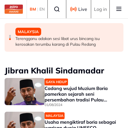
Skip to main content
Select language
Live
Log in
BM
|
EN
HIBURAN
DUNIA
MALAYSIA
M. Nasir pilih Aliff Aziz, Melinda Dadew hidupkan kisah
Sultan Brunei titah gelaran diraja isteri Putera Abdul
Terengganu adakan sesi libat urus bincang isu
Mansur & Liu
Malik ditarik balik serta-merta
kerosakan terumbu karang di Pulau Redang
Jibran Khalil Sindamadar
GAYA HIDUP
Cadang wujud Muzium Boria
pamerkan sejarah seni
persembahan tradisi Pulau
Pinang
01/08/2024
MALAYSIA
Usaha mengiktiraf boria sebagai
warisan dunia UNESCO