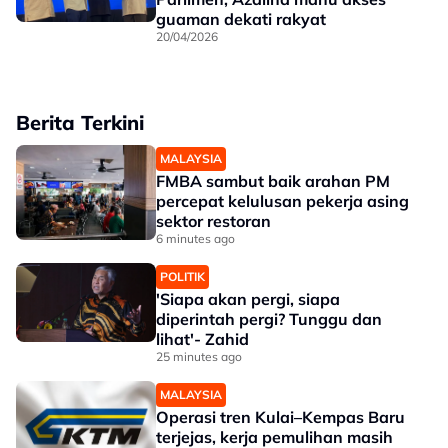
guaman dekati rakyat
20/04/2026
Berita Terkini
MALAYSIA
FMBA sambut baik arahan PM
percepat kelulusan pekerja asing
sektor restoran
6 minutes ago
POLITIK
'Siapa akan pergi, siapa
diperintah pergi? Tunggu dan
lihat'- Zahid
25 minutes ago
MALAYSIA
Operasi tren Kulai–Kempas Baru
terjejas, kerja pemulihan masih