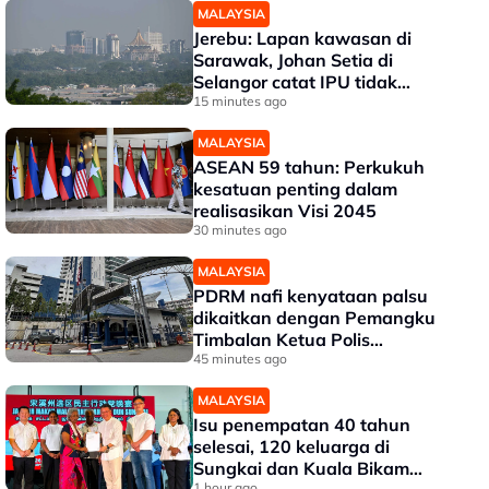
MALAYSIA
Jerebu: Lapan kawasan di
Sarawak, Johan Setia di
Selangor catat IPU tidak
sihat
15 minutes ago
MALAYSIA
ASEAN 59 tahun: Perkukuh
kesatuan penting dalam
realisasikan Visi 2045
30 minutes ago
MALAYSIA
PDRM nafi kenyataan palsu
dikaitkan dengan Pemangku
Timbalan Ketua Polis
Negara
45 minutes ago
MALAYSIA
Isu penempatan 40 tahun
selesai, 120 keluarga di
Sungkai dan Kuala Bikam
1 hour ago