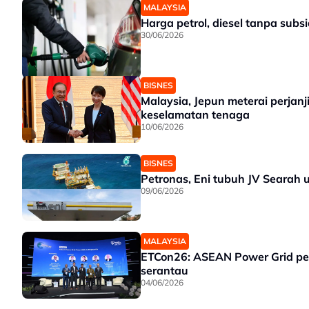
MALAYSIA
Harga petrol, diesel tanpa subsi
30/06/2026
BISNES
Malaysia, Jepun meterai perja
keselamatan tenaga
10/06/2026
BISNES
Petronas, Eni tubuh JV Searah
09/06/2026
MALAYSIA
ETCon26: ASEAN Power Grid pe
serantau
04/06/2026