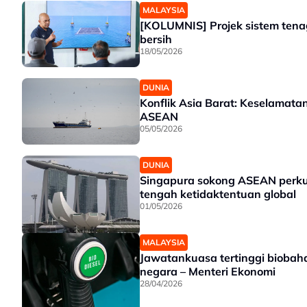
MALAYSIA
[KOLUMNIS] Projek sistem ten
bersih
18/05/2026
DUNIA
Konflik Asia Barat: Keselamata
ASEAN
05/05/2026
DUNIA
Singapura sokong ASEAN perku
tengah ketidaktentuan global
01/05/2026
MALAYSIA
Jawatankuasa tertinggi biobah
negara – Menteri Ekonomi
28/04/2026