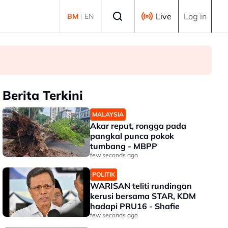
Select language
Live
Log in
BM
|
EN
Berita Terkini
MALAYSIA
Akar reput, rongga pada
pangkal punca pokok
tumbang - MBPP
few seconds ago
POLITIK
WARISAN teliti rundingan
kerusi bersama STAR, KDM
hadapi PRU16 - Shafie
few seconds ago