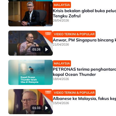
MALAYSIA
Krisis bekalan global buka pelu
Tengku Zafrul
26/04/2026
VIDEO TERKINI & POPULAR
Anwar, PM Singapura bincang k
21/04/2026
01:26
MALAYSIA
PETRONAS terima penghantaran 
kapal Ocean Thunder
18/04/2026
VIDEO TERKINI & POPULAR
Albanese ke Malaysia, fokus k
15/04/2026
01:33