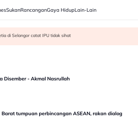
nes
Sukan
Rancangan
Gaya Hidup
Lain-Lain
R, KDM hadapi PRU16 - Shafie
kok tumbang - MBPP
ia di Selangor catat IPU tidak sihat
a Disember - Akmal Nasrullah
ia Barat tumpuan perbincangan ASEAN, rakan dialog