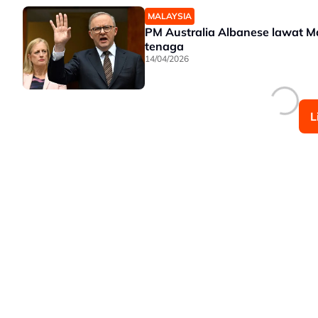
MALAYSIA
PM Australia Albanese lawat M
tenaga
14/04/2026
L