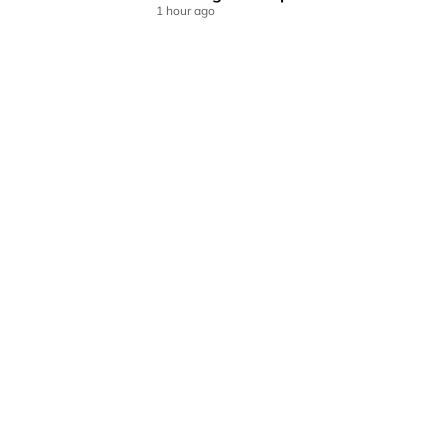
1 hour ago
LAMAN HIBURAN LAIN
POLISI PRIVASI
TERMA PENGGUNAAN
IKLAN BERSAMA KAMI