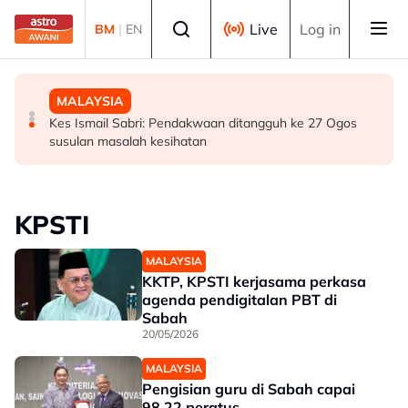
Skip to main content
Select language
Live
Log in
BM
|
EN
BISNES
MALAYSIA
MALAYSIA
Bursa Malaysia dibuka rendah, menjejaki penyusutan
Bekas Ketua Hakim Negara Tun Mohamed Eusoff Chin
Kes Ismail Sabri: Pendakwaan ditangguh ke 27 Ogos
semalaman Wall Street
meninggal dunia pada usia 91 tahun
susulan masalah kesihatan
KPSTI
MALAYSIA
KKTP, KPSTI kerjasama perkasa
agenda pendigitalan PBT di
Sabah
20/05/2026
MALAYSIA
Pengisian guru di Sabah capai
98.22 peratus