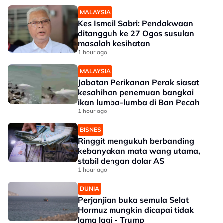
MALAYSIA
Kes Ismail Sabri: Pendakwaan
ditangguh ke 27 Ogos susulan
masalah kesihatan
1 hour ago
MALAYSIA
Jabatan Perikanan Perak siasat
kesahihan penemuan bangkai
ikan lumba-lumba di Ban Pecah
1 hour ago
BISNES
Ringgit mengukuh berbanding
kebanyakan mata wang utama,
stabil dengan dolar AS
1 hour ago
DUNIA
Perjanjian buka semula Selat
Hormuz mungkin dicapai tidak
lama lagi - Trump