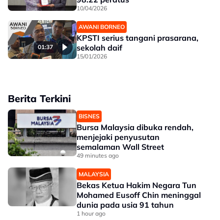
10/04/2026
AWANI BORNEO
KPSTI serius tangani prasarana,
sekolah daif
01:37
15/01/2026
Berita Terkini
BISNES
Bursa Malaysia dibuka rendah,
menjejaki penyusutan
semalaman Wall Street
49 minutes ago
MALAYSIA
Bekas Ketua Hakim Negara Tun
Mohamed Eusoff Chin meninggal
dunia pada usia 91 tahun
1 hour ago