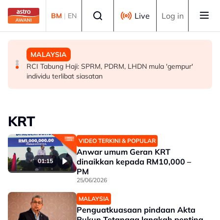
Skip to main content
Select language
Live
Log in
BM
|
EN
MALAYSIA
POLITIK
MALAYSIA
Kerajaan pastikan syor, dapatan RCI Tabung Haji
'Pihak ketiga' jangan ganggu usaha persefahaman parti
RCI Tabung Haji: SPRM, PDRM, LHDN mula 'gempur'
disiasat tuntas tanpa kompromi - PM Anwar
Melayu - Asyraf Wajdi
individu terlibat siasatan
KRT
VIDEO TERKINI & POPULAR
Anwar umum Geran KRT
dinaikkan kepada RM10,000 –
01:15
PM
25/06/2026
MALAYSIA
Penguatkuasaan pindaan Akta
Rukun Tetangga langkah penting