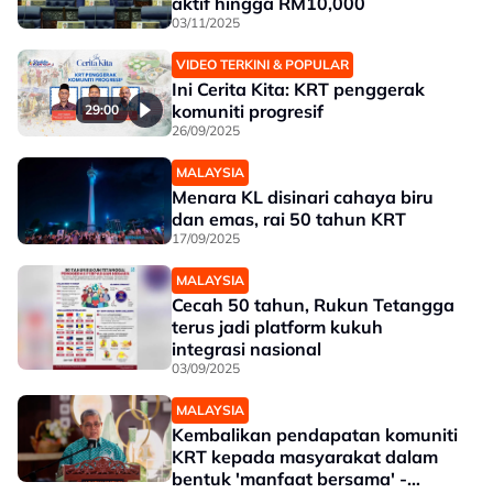
aktif hingga RM10,000
03/11/2025
VIDEO TERKINI & POPULAR
Ini Cerita Kita: KRT penggerak
komuniti progresif
29:00
26/09/2025
MALAYSIA
Menara KL disinari cahaya biru
dan emas, rai 50 tahun KRT
17/09/2025
MALAYSIA
Cecah 50 tahun, Rukun Tetangga
terus jadi platform kukuh
integrasi nasional
03/09/2025
MALAYSIA
Kembalikan pendapatan komuniti
KRT kepada masyarakat dalam
bentuk 'manfaat bersama' -