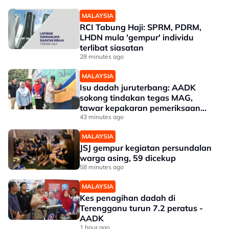
MALAYSIA
RCI Tabung Haji: SPRM, PDRM,
LHDN mula 'gempur' individu
terlibat siasatan
28 minutes ago
MALAYSIA
Isu dadah juruterbang: AADK
sokong tindakan tegas MAG,
tawar kepakaran pemeriksaan
ketat
43 minutes ago
MALAYSIA
JSJ gempur kegiatan persundalan
warga asing, 59 dicekup
58 minutes ago
MALAYSIA
Kes penagihan dadah di
Terengganu turun 7.2 peratus -
AADK
1 hour ago