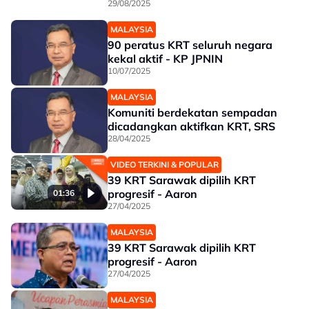
Aaron
29/08/2025
MALAYSIA
90 peratus KRT seluruh negara
kekal aktif - KP JPNIN
10/07/2025
MALAYSIA
Komuniti berdekatan sempadan
dicadangkan aktifkan KRT, SRS
28/04/2025
VIDEO TERKINI & POPULAR
39 KRT Sarawak dipilih KRT
progresif - Aaron
01:36
27/04/2025
MALAYSIA
39 KRT Sarawak dipilih KRT
progresif - Aaron
27/04/2025
MALAYSIA