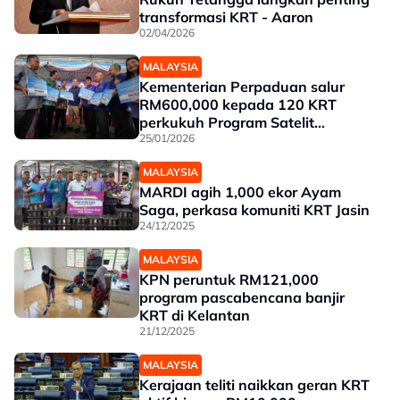
transformasi KRT - Aaron
02/04/2026
MALAYSIA
Kementerian Perpaduan salur
RM600,000 kepada 120 KRT
perkukuh Program Satelit
Komuniti MADANI
25/01/2026
MALAYSIA
MARDI agih 1,000 ekor Ayam
Saga, perkasa komuniti KRT Jasin
24/12/2025
MALAYSIA
KPN peruntuk RM121,000
program pascabencana banjir
KRT di Kelantan
21/12/2025
MALAYSIA
Kerajaan teliti naikkan geran KRT