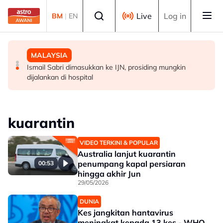
Skip to main content
Select language
Live
Log in
BM
|
EN
MALAYSIA
MALAYSIA
MALAYSIA
Warga emas ditemukan meninggal dunia dalam gua di
Jenazah tiga anggota polis dibawa ke Kota Kinabalu
Ismail Sabri dimasukkan ke IJN, prosiding mungkin
Kelantan
untuk bedah siasat
dijalankan di hospital
kuarantin
VIDEO TERKINI & POPULAR
Australia lanjut kuarantin
penumpang kapal persiaran
00:53
hingga akhir Jun
29/05/2026
DUNIA
Kes jangkitan hantavirus
meningkat kepada 13 kes - WHO