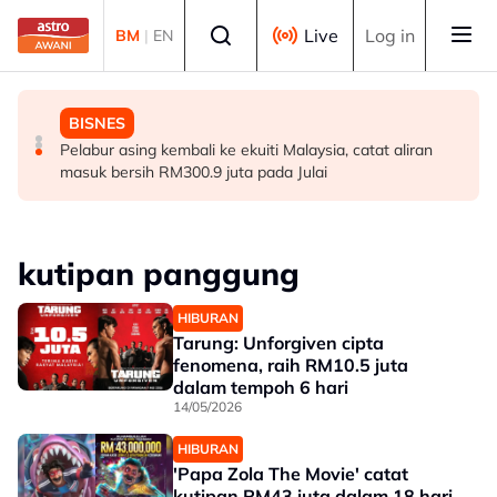
Skip to main content
Select language
Live
Log in
BM
|
EN
DUNIA
MALAYSIA
BISNES
Jerman naikkan anggaran kematian berkaitan haba
Pendekatan menyeluruh bagi Malaysia bersedia hadapi
Pelabur asing kembali ke ekuiti Malaysia, catat aliran
kepada hampir 12,000
demensia menjelang 2030 - Hanifah
masuk bersih RM300.9 juta pada Julai
kutipan panggung
HIBURAN
Tarung: Unforgiven cipta
fenomena, raih RM10.5 juta
dalam tempoh 6 hari
14/05/2026
HIBURAN
'Papa Zola The Movie' catat
kutipan RM43 juta dalam 18 hari