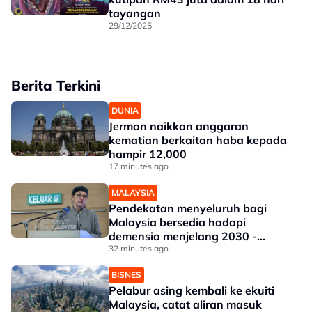
tayangan
29/12/2025
Berita Terkini
DUNIA
Jerman naikkan anggaran
kematian berkaitan haba kepada
hampir 12,000
17 minutes ago
MALAYSIA
Pendekatan menyeluruh bagi
Malaysia bersedia hadapi
demensia menjelang 2030 -
Hanifah
32 minutes ago
BISNES
Pelabur asing kembali ke ekuiti
Malaysia, catat aliran masuk