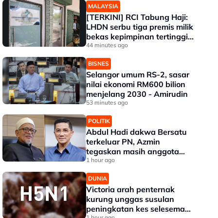
MALAYSIA
[TERKINI] RCI Tabung Haji:
LHDN serbu tiga premis milik
bekas kepimpinan tertinggi
TH
44 minutes ago
BISNES
Selangor umum RS-2, sasar
nilai ekonomi RM600 bilion
menjelang 2030 - Amirudin
53 minutes ago
POLITIK
Abdul Hadi dakwa Bersatu
terkeluar PN, Azmin
tegaskan masih anggota
sah
1 hour ago
DUNIA
Victoria arah penternak
kurung unggas susulan
peningkatan kes selesema
1 hour ago