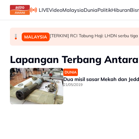
Skip to main content
LIVE
Video
Malaysia
Dunia
Politik
Hiburan
Bis
Exco baharu N. Sembilan mampu laksana amana
Proses kenaikan pangkat ATM dan PDRM dip
[TERKINI] RCI Tabung Haji: LHDN serbu tiga 
POLITIK
MALAYSIA
MALAYSIA
Lapangan Terbang Antara
DUNIA
Dua misil sasar Mekah dan Jedd
21/05/2019