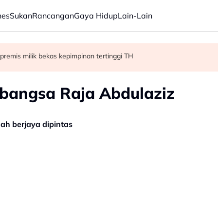
nes
Sukan
Rancangan
Gaya Hidup
Lain-Lain
h, perkukuh pentadbiran
ermudah, dipercepat - PM Anwar
premis milik bekas kepimpinan tertinggi TH
bangsa Raja Abdulaziz
ah berjaya dipintas