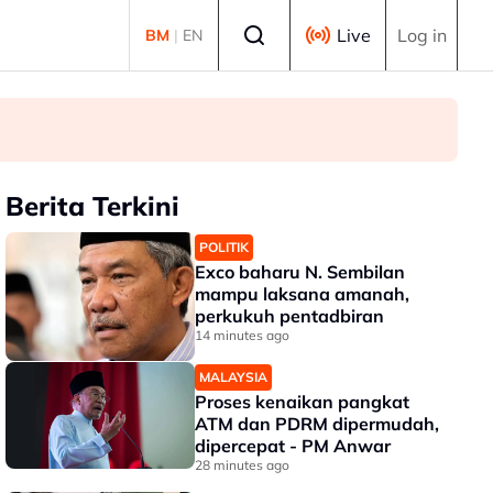
Select language
Live
Log in
BM
|
EN
Berita Terkini
POLITIK
Exco baharu N. Sembilan
mampu laksana amanah,
perkukuh pentadbiran
14 minutes ago
MALAYSIA
Proses kenaikan pangkat
ATM dan PDRM dipermudah,
dipercepat - PM Anwar
28 minutes ago