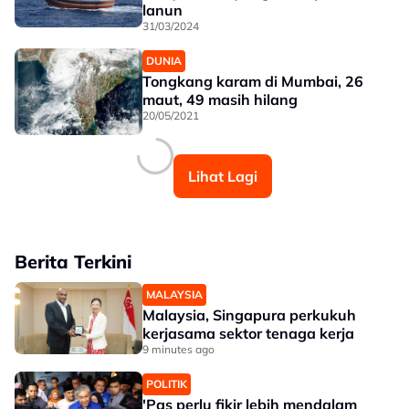
lanun
31/03/2024
DUNIA
Tongkang karam di Mumbai, 26
maut, 49 masih hilang
20/05/2021
Lihat Lagi
Berita Terkini
MALAYSIA
Malaysia, Singapura perkukuh
kerjasama sektor tenaga kerja
9 minutes ago
POLITIK
'Pas perlu fikir lebih mendalam