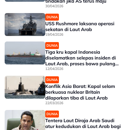
tindakan jika AS terus maju
30/04/2026
DUNIA
USS Rushmore laksana operasi
sekatan di Laut Arab
19/04/2026
DUNIA
Tiga kru kapal Indonesia
diselamatkan selepas insiden di
Laut Arab, proses bawa pulang
diuruskan
12/04/2026
DUNIA
Konflik Asia Barat: Kapal selam
berkuasa nuklear Britain
dilaporkan tiba di Laut Arab
22/03/2026
DUNIA
Tentera Laut Diraja Arab Saudi
atur kedudukan di Laut Arab bagi