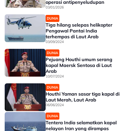
operasi antipenyeludupan
03/01/2026
DUNIA
Tiga hilang selepas helikopter
Pengawal Pantai India
terhempas di Laut Arab
03/09/2024
DUNIA
Pejuang Houthi umum serang
kapal Maersk Sentosa di Laut
Arab
10/07/2024
DUNIA
Houthi Yaman sasar tiga kapal di
Laut Merah, Laut Arab
06/06/2024
DUNIA
Tentera India selamatkan kapal
nelayan Iran yang dirampas