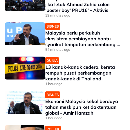
jika letak Ahmad Zahid calon
'poster boy' PRU16' - Aktivis
39 minutes ago
BISNES
Malaysia perlu perkukuh
ekosistem pembiayaan bantu
syarikat tempatan berkembang --
Amir Hamzah
54 minutes ago
DUNIA
13 kanak-kanak cedera, kereta
rempuh pusat perkembangan
kanak-kanak di Thailand
1 hour ago
BISNES
Ekonomi Malaysia kekal berdaya
tahan meskipun ketidaktentuan
global - Amir Hamzah
1 hour ago
POLITIK