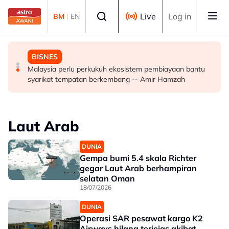
Skip to main content
Select language
Live
Log in
BM
|
EN
MALAYSIA
POLITIK
BISNES
Malaysia, Singapura perkukuh kerjasama sektor tenaga
'Pas perlu fikir lebih mendalam jika letak Ahmad Zahid
Malaysia perlu perkukuh ekosistem pembiayaan bantu
kerja
calon 'poster boy' PRU16' - Aktivis
syarikat tempatan berkembang -- Amir Hamzah
Laut Arab
DUNIA
Gempa bumi 5.4 skala Richter
gegar Laut Arab berhampiran
selatan Oman
18/07/2026
DUNIA
Operasi SAR pesawat kargo K2
Airways hilang terjejas akibat