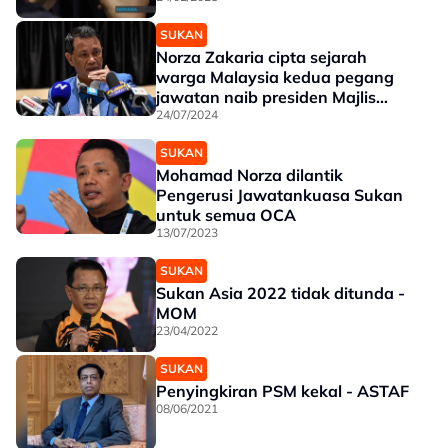
SUKAN
Norza Zakaria cipta sejarah
warga Malaysia kedua pegang
jawatan naib presiden Majlis
Olimpik Asia
24/07/2024
SUKAN
Mohamad Norza dilantik
Pengerusi Jawatankuasa Sukan
untuk semua OCA
13/07/2023
SUKAN
Sukan Asia 2022 tidak ditunda -
MOM
23/04/2022
SUKAN
Penyingkiran PSM kekal - ASTAF
08/06/2021