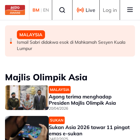
Skip to main content
Select language
Live
Log in
BM
|
EN
MALAYSIA
MALAYSIA
MALAYSIA
Malaysia mula siasatan anti-lambakan keluli dari China,
Wanita didenda RM75,000 mengaku salah beri rasuah
Ismail Sabri didakwa esok di Mahkamah Sesyen Kuala
Taiwan, Vietnam -- MITI
kepada pegawai jas
Lumpur
Majlis Olimpik Asia
MALAYSIA
Agong terima menghadap
Presiden Majlis Olimpik Asia
20/04/2026
SUKAN
Sukan Asia 2026 tawar 11 pingat
emas e-sukan
24/02/2025