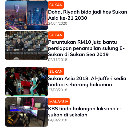
SUKAN
Doha, Riyadh bida jadi hos Sukan
Asia ke-21 2030
24/04/2020
SUKAN
Peruntukan RM10 juta bantu
persiapan penampilan sulung E-
Sukan di Sukan Sea 2019
02/11/2018
SUKAN
Sukan Asia 2018: Al-Jufferi sedia
hadapi sebarang hukuman
27/08/2018
MALAYSIA
KBS tiada halangan laksana e-
sukan di sekolah
04/04/2018