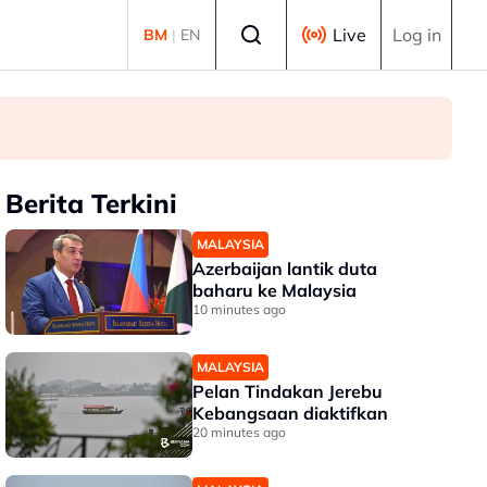
Select language
Live
Log in
BM
|
EN
Berita Terkini
MALAYSIA
Azerbaijan lantik duta
baharu ke Malaysia
10 minutes ago
MALAYSIA
Pelan Tindakan Jerebu
Kebangsaan diaktifkan
20 minutes ago