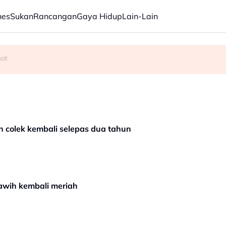
nes
Sukan
Rancangan
Gaya Hidup
Lain-Lain
n
hat
n colek kembali selepas dua tahun
rawih kembali meriah