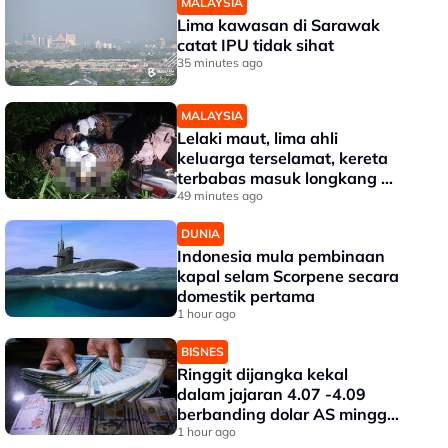
MALAYSIA
Lima kawasan di Sarawak
catat IPU tidak sihat
35 minutes ago
MALAYSIA
Lelaki maut, lima ahli
keluarga terselamat, kereta
terbabas masuk longkang di
Kampung Gajah
49 minutes ago
DUNIA
Indonesia mula pembinaan
kapal selam Scorpene secara
domestik pertama
1 hour ago
BISNES
Ringgit dijangka kekal
dalam jajaran 4.07 -4.09
berbanding dolar AS minggu
depan
1 hour ago