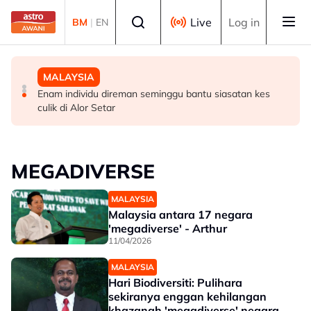
Skip to main content
Select language
Live
Log in
BM
|
EN
SUKAN
MALAYSIA
MALAYSIA
Hakim Danish kekal bersama MSi Racing Team musim
Pulau Pinang henti pelaksanaan ANPR serta-merta,
Enam individu direman seminggu bantu siasatan kes
depan
semak semula perincian - Chow
culik di Alor Setar
MEGADIVERSE
MALAYSIA
Malaysia antara 17 negara
'megadiverse' - Arthur
11/04/2026
MALAYSIA
Hari Biodiversiti: Pulihara
sekiranya enggan kehilangan
khazanah 'megadiverse' negara