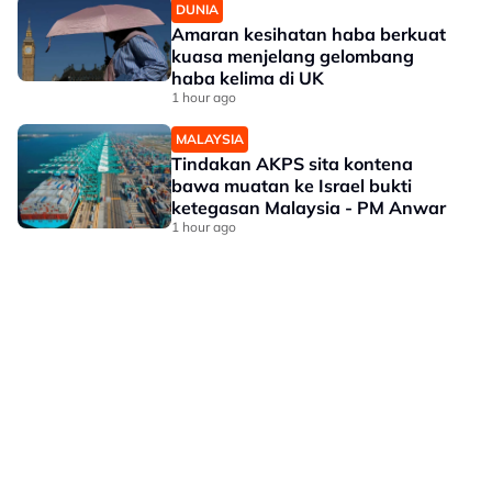
DUNIA
Amaran kesihatan haba berkuat
kuasa menjelang gelombang
haba kelima di UK
1 hour ago
MALAYSIA
Tindakan AKPS sita kontena
bawa muatan ke Israel bukti
ketegasan Malaysia - PM Anwar
1 hour ago