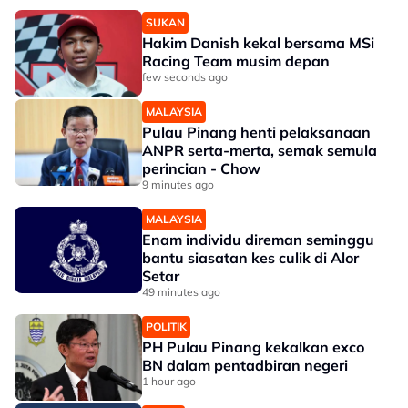
SUKAN
Hakim Danish kekal bersama MSi
Racing Team musim depan
few seconds ago
MALAYSIA
Pulau Pinang henti pelaksanaan
ANPR serta-merta, semak semula
perincian - Chow
9 minutes ago
MALAYSIA
Enam individu direman seminggu
bantu siasatan kes culik di Alor
Setar
49 minutes ago
POLITIK
PH Pulau Pinang kekalkan exco
BN dalam pentadbiran negeri
1 hour ago