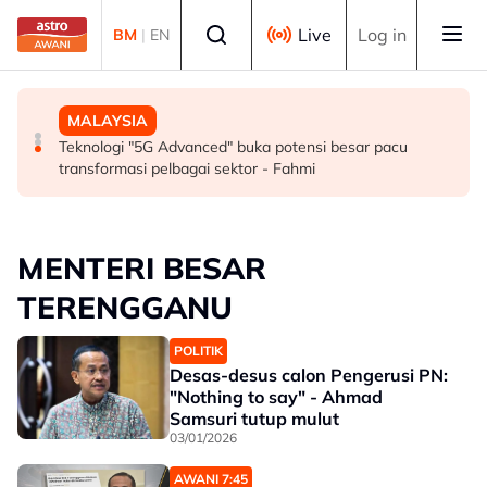
Skip to main content
Select language
Live
Log in
BM
|
EN
SUKAN
MALAYSIA
MALAYSIA
Mohamed Salah sertai Trabzonspor, terima €17 juta
Berita tempatan pilihan sepanjang hari ini
Teknologi "5G Advanced" buka potensi besar pacu
semusim
transformasi pelbagai sektor - Fahmi
MENTERI BESAR
TERENGGANU
POLITIK
Desas-desus calon Pengerusi PN:
"Nothing to say" - Ahmad
Samsuri tutup mulut
03/01/2026
AWANI 7:45