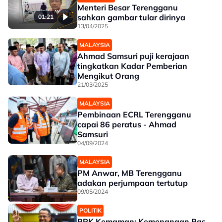
Menteri Besar Terengganu
sahkan gambar tular dirinya
01:21
13/04/2025
MALAYSIA
Ahmad Samsuri puji kerajaan
tingkatkan Kadar Pemberian
Mengikut Orang
21/03/2025
MALAYSIA
Pembinaan ECRL Terengganu
capai 86 peratus - Ahmad
Samsuri
04/09/2024
MALAYSIA
PM Anwar, MB Terengganu
adakan perjumpaan tertutup
09/05/2024
POLITIK
PRK Kemaman: Kemenangan Pas