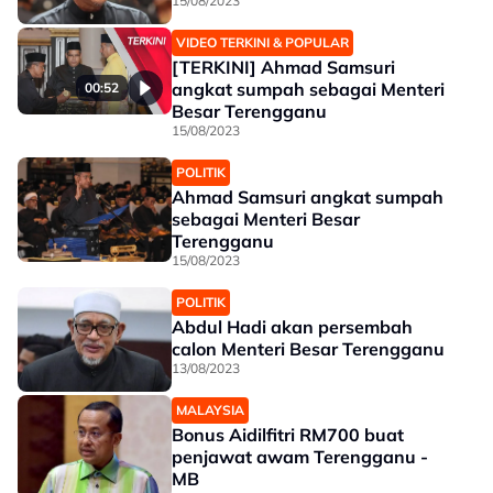
15/08/2023
VIDEO TERKINI & POPULAR
[TERKINI] Ahmad Samsuri
angkat sumpah sebagai Menteri
00:52
Besar Terengganu
15/08/2023
POLITIK
Ahmad Samsuri angkat sumpah
sebagai Menteri Besar
Terengganu
15/08/2023
POLITIK
Abdul Hadi akan persembah
calon Menteri Besar Terengganu
13/08/2023
MALAYSIA
Bonus Aidilfitri RM700 buat
penjawat awam Terengganu -
MB