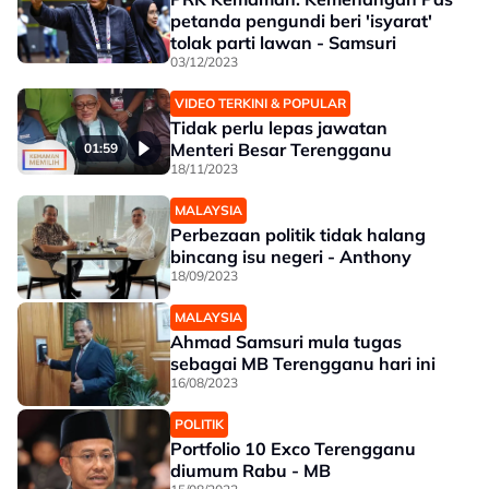
petanda pengundi beri 'isyarat'
tolak parti lawan - Samsuri
03/12/2023
VIDEO TERKINI & POPULAR
Tidak perlu lepas jawatan
Menteri Besar Terengganu
01:59
18/11/2023
MALAYSIA
Perbezaan politik tidak halang
bincang isu negeri - Anthony
18/09/2023
MALAYSIA
Ahmad Samsuri mula tugas
sebagai MB Terengganu hari ini
16/08/2023
POLITIK
Portfolio 10 Exco Terengganu
diumum Rabu - MB