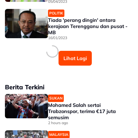
05/04/2023
POLITIK
Tiada 'perang dingin' antara
kerajaan Terengganu dan pusat -
MB
16/01/2023
Lihat Lagi
Berita Terkini
SUKAN
Mohamed Salah sertai
Trabzonspor, terima €17 juta
semusim
2 hours ago
MALAYSIA