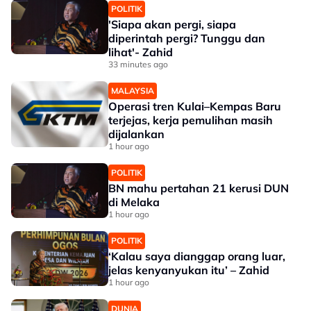
POLITIK
'Siapa akan pergi, siapa
diperintah pergi? Tunggu dan
lihat'- Zahid
33 minutes ago
MALAYSIA
Operasi tren Kulai–Kempas Baru
terjejas, kerja pemulihan masih
dijalankan
1 hour ago
POLITIK
BN mahu pertahan 21 kerusi DUN
di Melaka
1 hour ago
POLITIK
‘Kalau saya dianggap orang luar,
jelas kenyanyukan itu’ – Zahid
1 hour ago
DUNIA