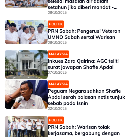
selesai masalah air dalam
setahun jika diberi mandat -
Shafie
08/10/2025
POLITIK
PRN Sabah: Pengerusi Veteran
UMNO Sabah sertai Warisan
08/10/2025
MALAYSIA
Inkues Zara Qairina: AGC teliti
surat jawapan Shafie Apdal
07/10/2025
MALAYSIA
Peguam Negara sahkan Shafie
Apdal serah balasan notis tunjuk
sebab pada Isnin
02/10/2025
POLITIK
PRN Sabah: Warisan tolak
kerjasama, bergabung dengan