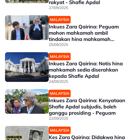
rakyat - Shafie Apdal
27/09/2025
MALAYSIA
Inkues Zara Qairina: Peguam
mohon mahkamah ambil
tindakan hina mahkamah
terhadap Shafie
25/09/2025
MALAYSIA
Inkues Zara Qairina: Notis hina
mahkamah sedia diserahkan
kepada Shafie Apdal
24/09/2025
MALAYSIA
Inkues Zara Qairina: Kenyataan
Shafie Apdal subjudis, boleh
ganggu prosiding - Peguam
22/09/2025
MALAYSIA
Kes Zara Qairina: Didakwa hina