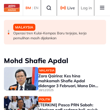
Skip to main content
Select language
Live
Log in
BM
|
EN
MALAYSIA
POLITIK
MALAYSIA
FMBA sambut baik arahan PM percepat kelulusan
'Siapa akan pergi, siapa diperintah pergi? Tunggu dan
Operasi tren Kulai–Kempas Baru terjejas, kerja
pekerja asing sektor restoran
lihat'- Zahid
pemulihan masih dijalankan
Mohd Shafie Apdal
MALAYSIA
Zara Qairina: Kes hina
mahkamah Shafie Apdal
didengar 3 Februari, Mona Din
didenda RM300
18/12/2025
POLITIK
[TERKINI] Pasca PRN Sabah:
Warisan nafi sedang beli, pujuk