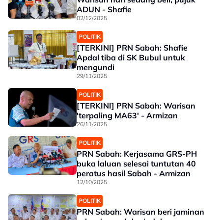
ADUN - Shafie
02/12/2025
POLITIK
[TERKINI] PRN Sabah: Shafie
Apdal tiba di SK Bubul untuk
mengundi
29/11/2025
POLITIK
[TERKINI] PRN Sabah: Warisan
'terpaling MA63' - Armizan
26/11/2025
POLITIK
PRN Sabah: Kerjasama GRS-PH
buka laluan selesai tuntutan 40
peratus hasil Sabah - Armizan
12/10/2025
POLITIK
PRN Sabah: Warisan beri jaminan