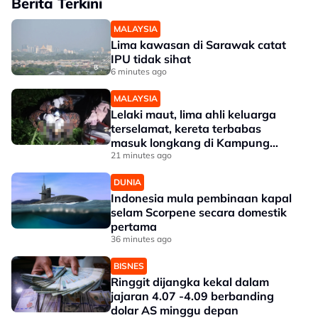
Berita Terkini
MALAYSIA
Lima kawasan di Sarawak catat
IPU tidak sihat
6 minutes ago
MALAYSIA
Lelaki maut, lima ahli keluarga
terselamat, kereta terbabas
masuk longkang di Kampung
Gajah
21 minutes ago
DUNIA
Indonesia mula pembinaan kapal
selam Scorpene secara domestik
pertama
36 minutes ago
BISNES
Ringgit dijangka kekal dalam
jajaran 4.07 -4.09 berbanding
dolar AS minggu depan