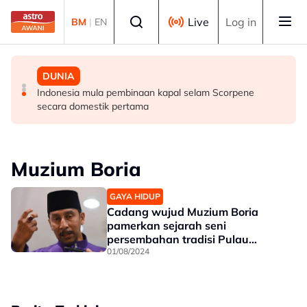
Skip to main content
Select language
Live
Log in
BM
|
EN
MALAYSIA
MALAYSIA
DUNIA
Lima kawasan di Sarawak catat IPU tidak sihat
Lelaki maut, lima ahli keluarga terselamat, kereta
Indonesia mula pembinaan kapal selam Scorpene
terbabas masuk longkang di Kampung Gajah
secara domestik pertama
Muzium Boria
GAYA HIDUP
Cadang wujud Muzium Boria
pamerkan sejarah seni
persembahan tradisi Pulau
Pinang
01/08/2024