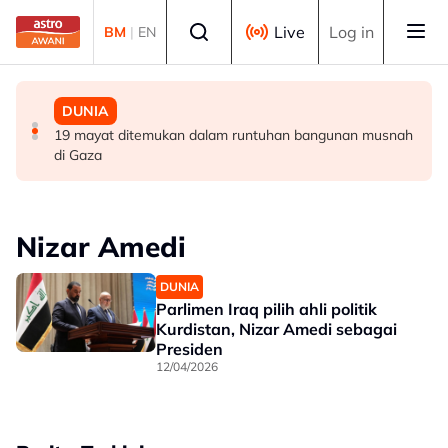
Skip to main content
Select language
Live
Log in
BM
|
EN
MALAYSIA
DUNIA
DUNIA
Lima kawasan kekal catat IPU tidak sihat di Sarawak
Keadaan Joe Biden makin lemah, kanser prostat
19 mayat ditemukan dalam runtuhan bangunan musnah
merebak ke tulang
di Gaza
Nizar Amedi
DUNIA
Parlimen Iraq pilih ahli politik
Kurdistan, Nizar Amedi sebagai
Presiden
12/04/2026