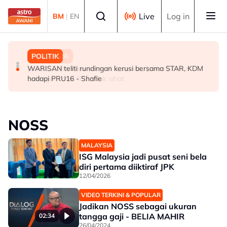
Skip to main content
Select language
Live
Log in
BM
|
EN
MALAYSIA
POLITIK
MALAYSIA
Akar reput, rongga pada pangkal punca pokok tumbang
WARISAN teliti rundingan kerusi bersama STAR, KDM
Jerebu: Lapan kawasan di Sarawak, Johan Setia di
- MBPP
hadapi PRU16 - Shafie
Selangor catat IPU tidak sihat
NOSS
MALAYSIA
ISG Malaysia jadi pusat seni bela
diri pertama diiktiraf JPK
12/04/2026
VIDEO TERKINI & POPULAR
Jadikan NOSS sebagai ukuran
tangga gaji - BELIA MAHIR
02:34
26/04/2024