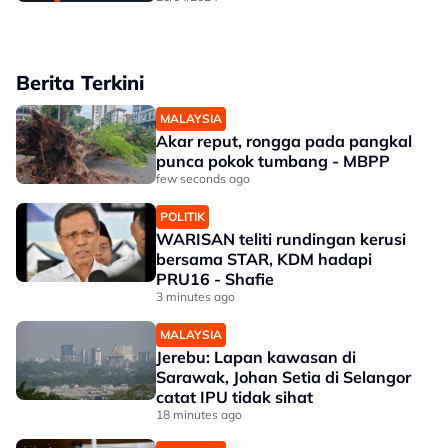
Berita Terkini
MALAYSIA
Akar reput, rongga pada pangkal
punca pokok tumbang - MBPP
few seconds ago
POLITIK
WARISAN teliti rundingan kerusi
bersama STAR, KDM hadapi
PRU16 - Shafie
3 minutes ago
MALAYSIA
Jerebu: Lapan kawasan di
Sarawak, Johan Setia di Selangor
catat IPU tidak sihat
18 minutes ago