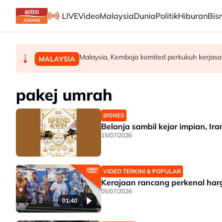
Skip to main content
LIVE
Video
Malaysia
Dunia
Politik
Hiburan
Bis
91.7 peratus pekerja tetap GLIC, GLC terim
Daie Madani, beberapa pertubuhan serah me
Malaysia, Kemboja komited perkukuh kerjas
MALAYSIA
MALAYSIA
MALAYSIA
pakej umrah
BISNES
Belanja sambil kejar impian, I
15/07/2026
VIDEO TERKINI & POPULAR
Kerajaan rancang perkenal har
05/07/2026
01:40