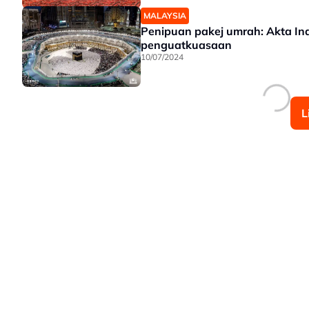
MALAYSIA
Penipuan pakej umrah: Akta Ind
penguatkuasaan
10/07/2024
L