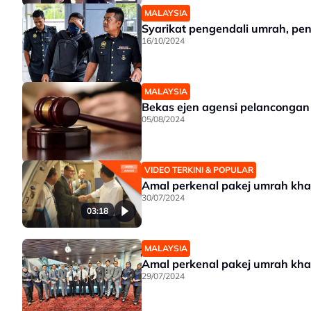
MALAYSIA
Syarikat pengendali umrah, p
16/10/2024
MALAYSIA
Bekas ejen agensi pelancongan
05/08/2024
VIDEO TERKINI & POPULAR
Amal perkenal pakej umrah kha
30/07/2024
03:18
MALAYSIA
Amal perkenal pakej umrah kha
29/07/2024