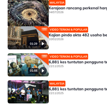
MALAYSIA
Kerajaan rancang perkenal har
04/07/2026
VIDEO TERKINI & POPULAR
Kajian pinda akta 482 usaha 
10/02/2026
01:29
VIDEO TERKINI & POPULAR
6,881 kes tuntutan pengguna t
22/11/2025
01:56
MALAYSIA
6,881 kes tuntutan pengguna t
22/11/2025