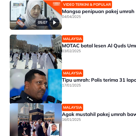
VIDEO TERKINI & POPULAR
Mangsa penipuan pakej umrah
04/04/2025
05:07
MALAYSIA
MOTAC batal lesen Al Quds Umr
03/02/2025
MALAYSIA
Tipu umrah: Polis terima 31 l
17/01/2025
MALAYSIA
Agak mustahil pakej umrah b
16/01/2025