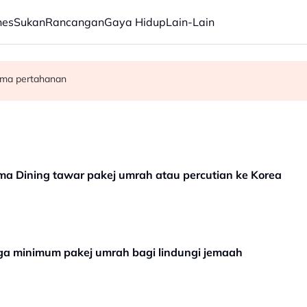
nes
Sukan
Rancangan
Gaya Hidup
Lain-Lain
a gaji sekurang-kurangnya RM3,100 setakat akhir 2025
morandum sokong pemerkasaan integriti Tabung Haji
ama pertahanan
rama Dining tawar pakej umrah atau percutian ke Korea
ga minimum pakej umrah bagi lindungi jemaah