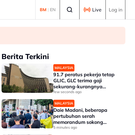
Select language
Live
Log in
BM
|
EN
Berita Terkini
MALAYSIA
91.7 peratus pekerja tetap
GLIC, GLC terima gaji
sekurang-kurangnya
RM3,100 setakat akhir 2025
few seconds ago
MALAYSIA
Daie Madani, beberapa
pertubuhan serah
memorandum sokong
pemerkasaan integriti
5 minutes ago
Tabung Haji