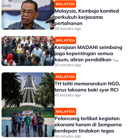
MALAYSIA
Malaysia, Kemboja komited
perkukuh kerjasama
pertahanan
28 minutes ago
MALAYSIA
Kerajaan MADANI seimbang
jaga kepentingan semua
kaum, aliran pendidikan -
PM
33 minutes ago
MALAYSIA
TH teliti memorandum NGO,
terus laksana baki syor RCI
43 minutes ago
MALAYSIA
Pelancong terlibat kegiatan
ekonomi haram di Semporna
berdepan tindakan tegas
44 minutes ago