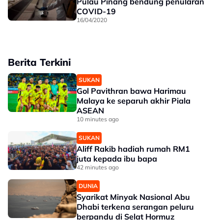
Pulau Pinang bendung penularan
COVID-19
16/04/2020
Berita Terkini
SUKAN
Gol Pavithran bawa Harimau
Malaya ke separuh akhir Piala
ASEAN
10 minutes ago
SUKAN
Aliff Rakib hadiah rumah RM1
juta kepada ibu bapa
42 minutes ago
DUNIA
Syarikat Minyak Nasional Abu
Dhabi terkena serangan peluru
berpandu di Selat Hormuz