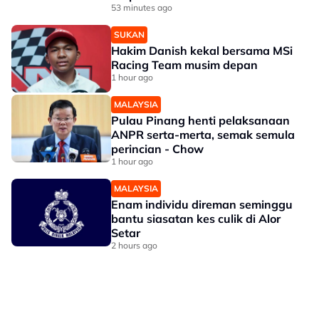
53 minutes ago
SUKAN
Hakim Danish kekal bersama MSi
Racing Team musim depan
1 hour ago
MALAYSIA
Pulau Pinang henti pelaksanaan
ANPR serta-merta, semak semula
perincian - Chow
1 hour ago
MALAYSIA
Enam individu direman seminggu
bantu siasatan kes culik di Alor
Setar
2 hours ago