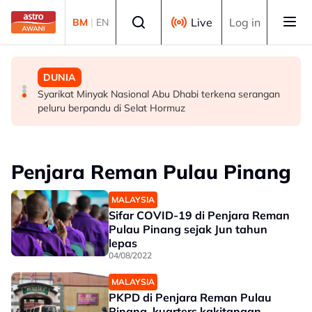
Skip to main content
Select language
Live
Log in
BM
|
EN
SUKAN
SUKAN
DUNIA
Gol Pavithran bawa Harimau Malaya ke separuh akhir
Aliff Rakib hadiah rumah RM1 juta kepada ibu bapa
Syarikat Minyak Nasional Abu Dhabi terkena serangan
Piala ASEAN
peluru berpandu di Selat Hormuz
Penjara Reman Pulau Pinang
MALAYSIA
Sifar COVID-19 di Penjara Reman
Pulau Pinang sejak Jun tahun
lepas
04/08/2022
MALAYSIA
PKPD di Penjara Reman Pulau
Pinang, kuarters kakitangan