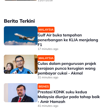
11/07/2016
Berita Terkini
MALAYSIA
Gulf Air buka tempahan
penerbangan ke KLIA menjelang
F1
17 minutes ago
MALAYSIA
Culas dalam pengurusan projek
kerajaan punca kerugian wang
pembayar cukai - Akmal
31 minutes ago
BISNES
Prestasi KDNK suku kedua
Malaysia diunjur pada tahap baik
- Amir Hamzah
41 minutes ago