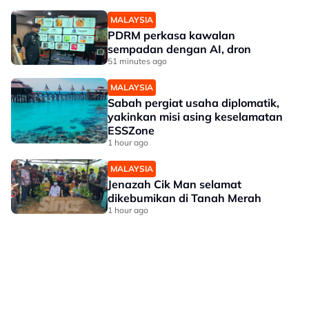
MALAYSIA
PDRM perkasa kawalan
sempadan dengan AI, dron
51 minutes ago
MALAYSIA
Sabah pergiat usaha diplomatik,
yakinkan misi asing keselamatan
ESSZone
1 hour ago
MALAYSIA
Jenazah Cik Man selamat
dikebumikan di Tanah Merah
1 hour ago