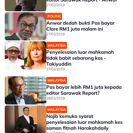
27/02/2019
POLITIK
Anwar dedah bukti Pas bayar
Clare RM1 juta malam ini
27/02/2019
MALAYSIA
Penyelesaian luar mahkamah
tidak babit sebarang kos -
Takiyuddin
27/02/2019
MALAYSIA
Pas bayar lebih RM1 juta kepada
editor Sarawak Report?
26/02/2019
MALAYSIA
Najib kemuka syarat
penyelesaian luar mahkamah kes
saman fitnah Harakahdaily