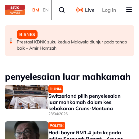
Skip to main content
Select language
Live
Log in
BM
|
EN
MALAYSIA
MALAYSIA
BISNES
Gulf Air buka tempahan penerbangan ke KLIA
Culas dalam pengurusan projek kerajaan punca
Prestasi KDNK suku kedua Malaysia diunjur pada tahap
menjelang F1
kerugian wang pembayar cukai - Akmal
baik - Amir Hamzah
penyelesaian luar mahkamah
DUNIA
Switzerland pilih penyelesaian
luar mahkamah dalam kes
kebakaran Crans-Montana
23/04/2026
POLITIK
Hadi bayar RM1.4 juta kepada
editor Sarawak Report - Anwar