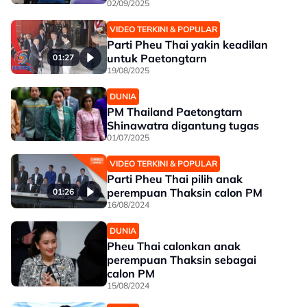
02/09/2025
VIDEO TERKINI & POPULAR
Parti Pheu Thai yakin keadilan
untuk Paetongtarn
01:27
19/08/2025
DUNIA
PM Thailand Paetongtarn
Shinawatra digantung tugas
01/07/2025
VIDEO TERKINI & POPULAR
Parti Pheu Thai pilih anak
perempuan Thaksin calon PM
01:26
16/08/2024
DUNIA
Pheu Thai calonkan anak
perempuan Thaksin sebagai
calon PM
15/08/2024