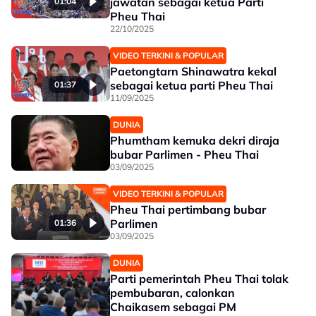
jawatan sebagai ketua Parti
01:04
Pheu Thai
22/10/2025
VIDEO TERKINI & POPULAR
Paetongtarn Shinawatra kekal
sebagai ketua parti Pheu Thai
01:37
11/09/2025
DUNIA
Phumtham kemuka dekri diraja
bubar Parlimen - Pheu Thai
03/09/2025
VIDEO TERKINI & POPULAR
Pheu Thai pertimbang bubar
Parlimen
01:36
03/09/2025
DUNIA
Parti pemerintah Pheu Thai tolak
pembubaran, calonkan
Chaikasem sebagai PM