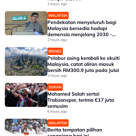
2 hours ago
MALAYSIA
Pendekatan menyeluruh bagi
Malaysia bersedia hadapi
demensia menjelang 2030 -
Hanifah
2 hours ago
BISNES
Pelabur asing kembali ke ekuiti
Malaysia, catat aliran masuk
bersih RM300.9 juta pada Julai
2 hours ago
SUKAN
Mohamed Salah sertai
Trabzonspor, terima €17 juta
semusim
5 hours ago
MALAYSIA
Berita tempatan pilihan
sepanjang hari ini