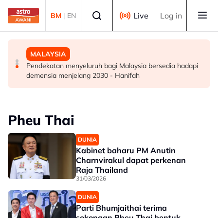
Skip to main content
Select language
Live
Log in
BM
|
EN
DUNIA
DUNIA
MALAYSIA
Kebakaran hutan di Gunung Bromo cecah 60 hektar,
Jerman naikkan anggaran kematian berkaitan haba
Pendekatan menyeluruh bagi Malaysia bersedia hadapi
sokongan udara digerakkan
kepada hampir 12,000
demensia menjelang 2030 - Hanifah
Pheu Thai
DUNIA
Kabinet baharu PM Anutin
Charnvirakul dapat perkenan
Raja Thailand
31/03/2026
DUNIA
Parti Bhumjaithai terima
sokongan Pheu Thai bentuk