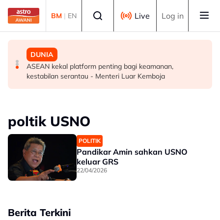
Skip to main content
Select language
Live
Log in
BM
|
EN
MALAYSIA
DUNIA
DUNIA
Malaysia, Kemboja kukuh kerjasama pertahanan, bina
Ketua Liga Arab beri amaran terhadap usaha Israel
ASEAN kekal platform penting bagi keamanan,
daya tahan kolektif - Mohamed Khaled
ubah realiti di wilayah Palestin diduduki
kestabilan serantau - Menteri Luar Kemboja
poltik USNO
POLITIK
Pandikar Amin sahkan USNO
keluar GRS
22/04/2026
Berita Terkini