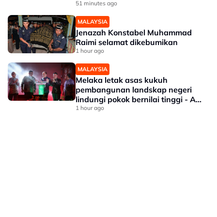
51 minutes ago
MALAYSIA
Jenazah Konstabel Muhammad
Raimi selamat dikebumikan
1 hour ago
MALAYSIA
Melaka letak asas kukuh
pembangunan landskap negeri
lindungi pokok bernilai tinggi - Ab
Rauf
1 hour ago