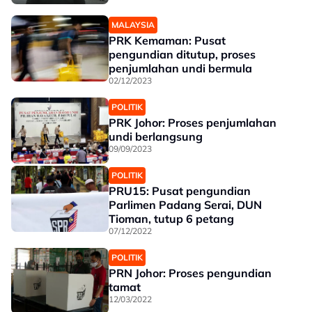
MALAYSIA
PRK Kemaman: Pusat
pengundian ditutup, proses
penjumlahan undi bermula
02/12/2023
POLITIK
PRK Johor: Proses penjumlahan
undi berlangsung
09/09/2023
POLITIK
PRU15: Pusat pengundian
Parlimen Padang Serai, DUN
Tioman, tutup 6 petang
07/12/2022
POLITIK
PRN Johor: Proses pengundian
tamat
12/03/2022