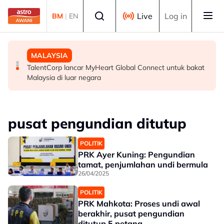
Skip to main content
Select language
Live
Log in
BM
|
EN
MALAYSIA
MALAYSIA
MALAYSIA
ICQS Bukit Kayu Hitam gempar beg disangka berisi
Belum sepenggal mentadbir, Anwar berjaya pacu
TalentCorp lancar MyHeart Global Connect untuk bakat
bom, dadah
Malaysia jadi 30 ekonomi terbesar dunia - Penganalisis
Malaysia di luar negara
pusat pengundian ditutup
POLITIK
PRK Ayer Kuning: Pengundian
tamat, penjumlahan undi bermula
26/04/2025
POLITIK
PRK Mahkota: Proses undi awal
berakhir, pusat pengundian
ditutup 5 petang