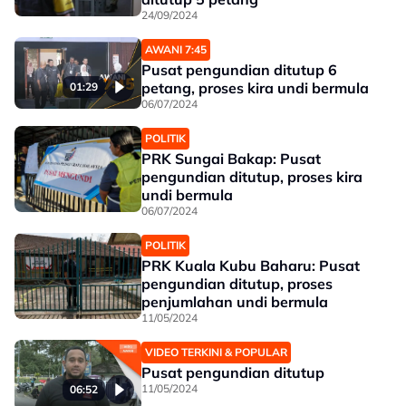
24/09/2024
AWANI 7:45
Pusat pengundian ditutup 6
petang, proses kira undi bermula
01:29
06/07/2024
POLITIK
PRK Sungai Bakap: Pusat
pengundian ditutup, proses kira
undi bermula
06/07/2024
POLITIK
PRK Kuala Kubu Baharu: Pusat
pengundian ditutup, proses
penjumlahan undi bermula
11/05/2024
VIDEO TERKINI & POPULAR
Pusat pengundian ditutup
11/05/2024
06:52