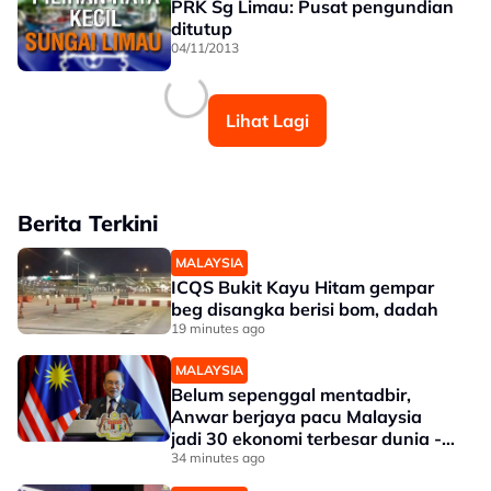
PRK Sg Limau: Pusat pengundian
ditutup
04/11/2013
Lihat Lagi
Berita Terkini
MALAYSIA
ICQS Bukit Kayu Hitam gempar
beg disangka berisi bom, dadah
19 minutes ago
MALAYSIA
Belum sepenggal mentadbir,
Anwar berjaya pacu Malaysia
jadi 30 ekonomi terbesar dunia -
Penganalisis
34 minutes ago