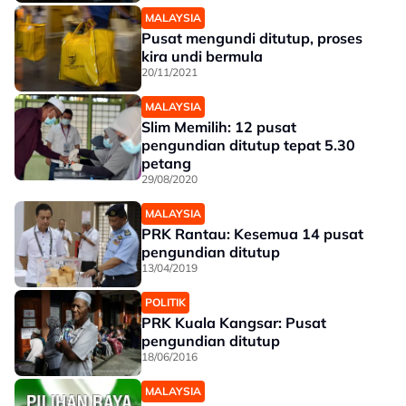
MALAYSIA
Pusat mengundi ditutup, proses
kira undi bermula
20/11/2021
MALAYSIA
Slim Memilih: 12 pusat
pengundian ditutup tepat 5.30
petang
29/08/2020
MALAYSIA
PRK Rantau: Kesemua 14 pusat
pengundian ditutup
13/04/2019
POLITIK
PRK Kuala Kangsar: Pusat
pengundian ditutup
18/06/2016
MALAYSIA