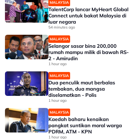
MALAYSIA
TalentCorp lancar MyHeart Global
Connect untuk bakat Malaysia di
luar negara
54 minutes ago
MALAYSIA
Selangor sasar bina 200,000
rumah mampu milik di bawah RS-
2 - Amirudin
1 hour ago
MALAYSIA
Dua penculik maut berbalas
tembakan, dua mangsa
diselamatkan - Polis
1 hour ago
MALAYSIA
Kaedah baharu kenaikan
pangkat suntikan moral warga
PDRM, ATM - KPN
1 hour ago