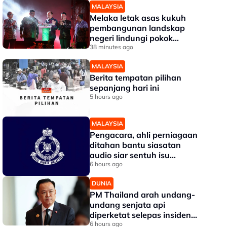
MALAYSIA
Melaka letak asas kukuh
pembangunan landskap
negeri lindungi pokok
bernilai tinggi - Ab Rauf
38 minutes ago
MALAYSIA
Berita tempatan pilihan
sepanjang hari ini
5 hours ago
MALAYSIA
Pengacara, ahli perniagaan
ditahan bantu siasatan
audio siar sentuh isu
sensitiviti agama
6 hours ago
DUNIA
PM Thailand arah undang-
undang senjata api
diperketat selepas insiden
tembakan di sekolah
6 hours ago