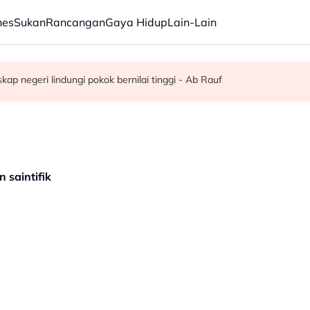
nes
Sukan
Rancangan
Gaya Hidup
Lain-Lain
stabilan serantau - Menteri Luar Kemboja
t dikebumikan
p negeri lindungi pokok bernilai tinggi - Ab Rauf
 saintifik