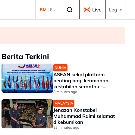
Select language
Live
Log in
BM
|
EN
Berita Terkini
DUNIA
ASEAN kekal platform
penting bagi keamanan,
kestabilan serantau -
Menteri Luar Kemboja
8 minutes ago
MALAYSIA
Jenazah Konstabel
Muhammad Raimi selamat
dikebumikan
23 minutes ago