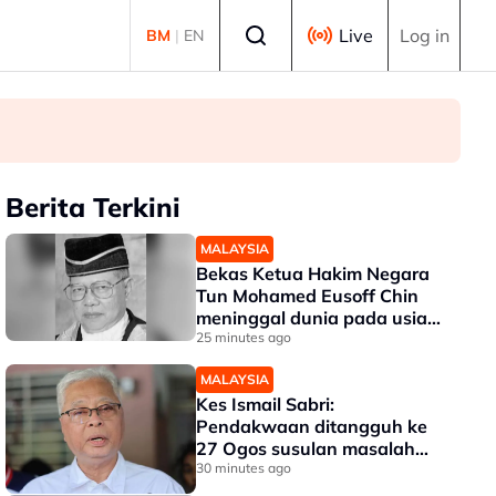
Select language
Live
Log in
BM
|
EN
Berita Terkini
MALAYSIA
Bekas Ketua Hakim Negara
Tun Mohamed Eusoff Chin
meninggal dunia pada usia
91 tahun
25 minutes ago
MALAYSIA
Kes Ismail Sabri:
Pendakwaan ditangguh ke
27 Ogos susulan masalah
kesihatan
30 minutes ago