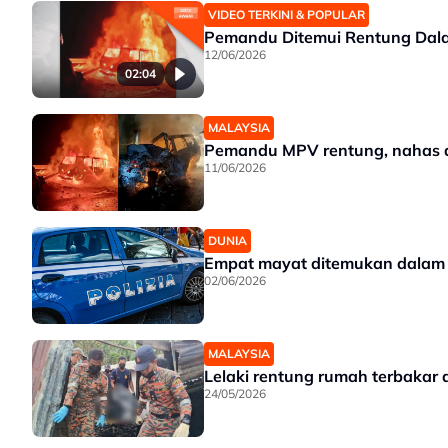
VIDEO TERKINI & POPULAR
Pemandu Ditemui Rentung Dala
12/06/2026
02:04
MALAYSIA
Pemandu MPV rentung, nahas de
11/06/2026
DUNIA
Empat mayat ditemukan dalam ke
02/06/2026
MALAYSIA
Lelaki rentung rumah terbakar
24/05/2026