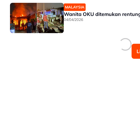
MALAYSIA
Wanita OKU ditemukan rentung
04/04/2026
L