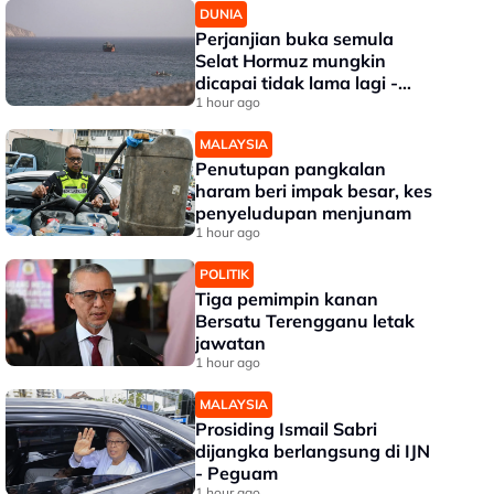
DUNIA
Perjanjian buka semula
Selat Hormuz mungkin
dicapai tidak lama lagi -
Trump
1 hour ago
MALAYSIA
Penutupan pangkalan
haram beri impak besar, kes
penyeludupan menjunam
1 hour ago
POLITIK
Tiga pemimpin kanan
Bersatu Terengganu letak
jawatan
1 hour ago
MALAYSIA
Prosiding Ismail Sabri
dijangka berlangsung di IJN
- Peguam
1 hour ago