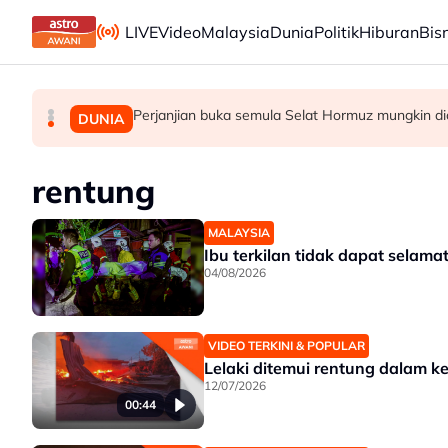
Skip to main content
LIVE
Video
Malaysia
Dunia
Politik
Hiburan
Bis
Perjanjian buka semula Selat Hormuz mungkin dic
Bekas Ketua Hakim Negara Tun Mohamed Eus
Kes Ismail Sabri: Pendakwaan ditangguh ke
MALAYSIA
MALAYSIA
DUNIA
rentung
MALAYSIA
Ibu terkilan tidak dapat sela
04/08/2026
VIDEO TERKINI & POPULAR
Lelaki ditemui rentung dalam 
12/07/2026
00:44