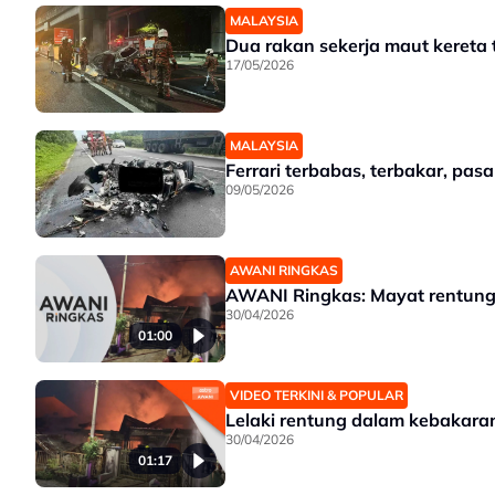
MALAYSIA
Dua rakan sekerja maut kereta t
17/05/2026
MALAYSIA
Ferrari terbabas, terbakar, pa
09/05/2026
AWANI RINGKAS
AWANI Ringkas: Mayat rentung
30/04/2026
01:00
VIDEO TERKINI & POPULAR
Lelaki rentung dalam kebakara
30/04/2026
01:17