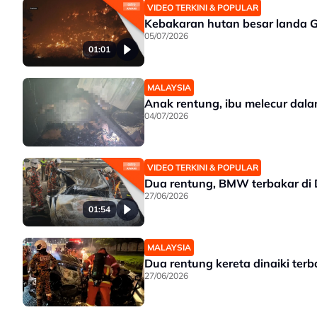
VIDEO TERKINI & POPULAR
Kebakaran hutan besar landa G
05/07/2026
01:01
MALAYSIA
Anak rentung, ibu melecur dala
04/07/2026
VIDEO TERKINI & POPULAR
Dua rentung, BMW terbakar di 
27/06/2026
01:54
MALAYSIA
Dua rentung kereta dinaiki ter
27/06/2026