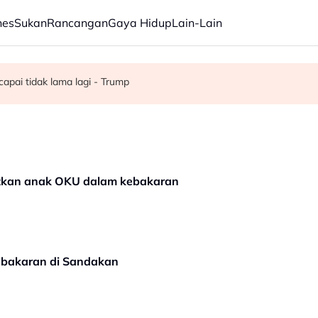
nes
Sukan
Rancangan
Gaya Hidup
Lain-Lain
apai tidak lama lagi - Trump
off Chin meninggal dunia pada usia 91 tahun
 27 Ogos susulan masalah kesihatan
matkan anak OKU dalam kebakaran
kebakaran di Sandakan