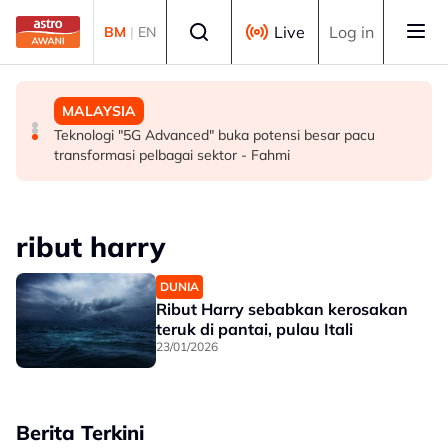
Skip to main content
Select language
Live
Log in
BM
|
EN
SUKAN
MALAYSIA
MALAYSIA
Mohamed Salah sertai Trabzonspor, terima €17 juta
Berita tempatan pilihan sepanjang hari ini
Teknologi "5G Advanced" buka potensi besar pacu
semusim
transformasi pelbagai sektor - Fahmi
ribut harry
DUNIA
Ribut Harry sebabkan kerosakan
teruk di pantai, pulau Itali
23/01/2026
Berita Terkini