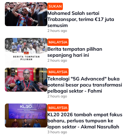
SUKAN
Mohamed Salah sertai
Trabzonspor, terima €17 juta
semusim
2 hours ago
MALAYSIA
Berita tempatan pilihan
sepanjang hari ini
2 hours ago
MALAYSIA
Teknologi "5G Advanced" buka
potensi besar pacu transformasi
pelbagai sektor - Fahmi
2 hours ago
MALAYSIA
KL20 2026 tambah empat fokus
baharu, perluas tumpuan ke
lapan sektor - Akmal Nasrullah
3 hours ago