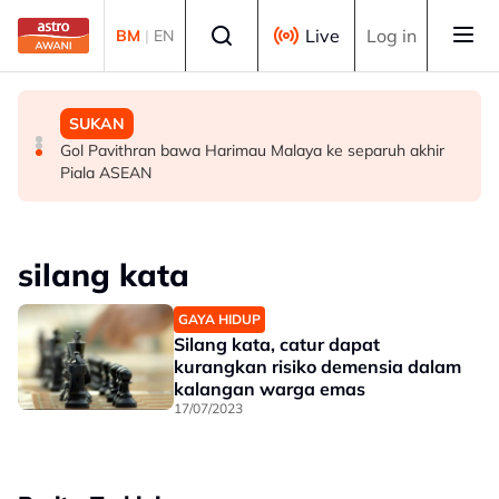
Skip to main content
Select language
Live
Log in
BM
|
EN
MALAYSIA
MALAYSIA
SUKAN
Berita tempatan pilihan sepanjang hari ini
Bapa lemas cuba selamatkan anak jatuh kolam ikan
Gol Pavithran bawa Harimau Malaya ke separuh akhir
Piala ASEAN
silang kata
GAYA HIDUP
Silang kata, catur dapat
kurangkan risiko demensia dalam
kalangan warga emas
17/07/2023